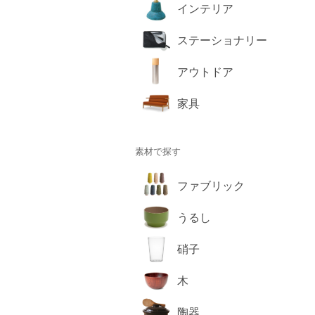
インテリア
ステーショナリー
アウトドア
家具
素材で探す
ファブリック
うるし
硝子
木
陶器