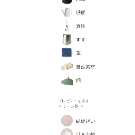
琺瑯
真鍮
すず
革
自然素材
銅
プレゼントを探す
〜 シーン別 〜
結婚祝い
引き出物