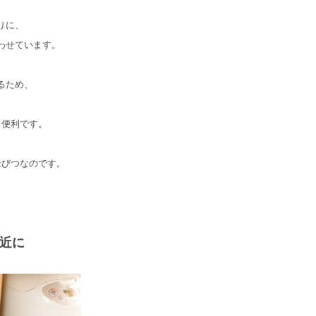
りに、
わせています。
るため、
も便利です。
米びつなのです。
近に