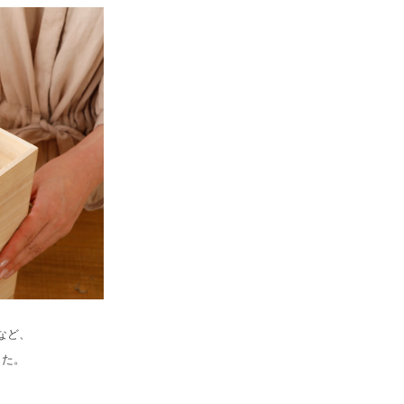
など、
した。