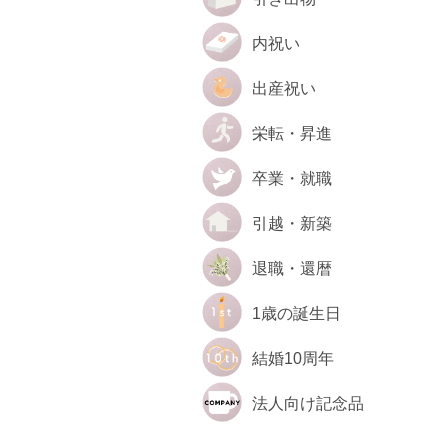
内祝い
出産祝い
栄転・昇進
卒業・就職
引越・新築
退職・還暦
1歳の誕生日
結婚10周年
法人向け記念品