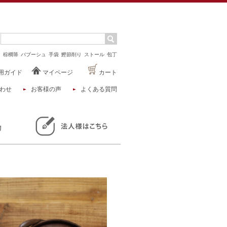
マ
棕櫚箒
バブーシュ
手袋
鰹節削り
ストール
包丁
用ガイド
マイページ
カート
わせ
お客様の声
よくある質問