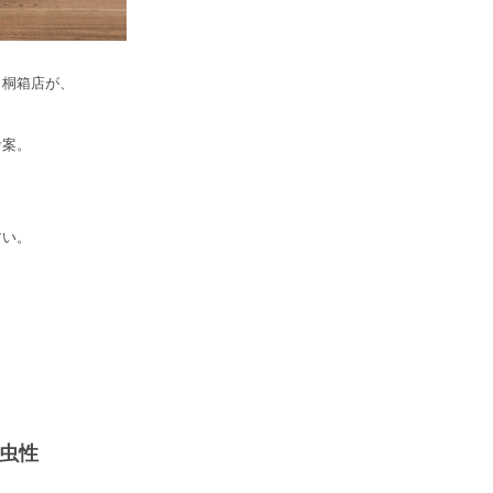
田桐箱店が、
考案。
、
すい。
、
虫性