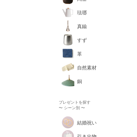
琺瑯
真鍮
すず
革
自然素材
銅
プレゼントを探す
〜 シーン別 〜
結婚祝い
引き出物