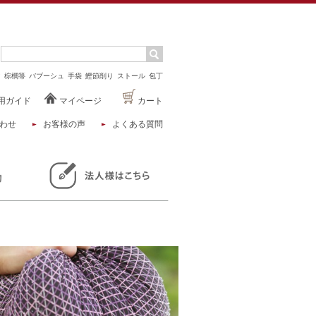
マ
棕櫚箒
バブーシュ
手袋
鰹節削り
ストール
包丁
用ガイド
マイページ
カート
わせ
お客様の声
よくある質問