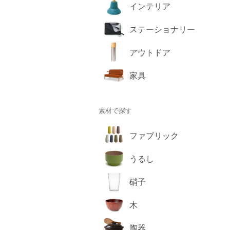
インテリア
ステーショナリー
アウトドア
家具
素材で探す
ファブリック
うるし
硝子
木
陶器