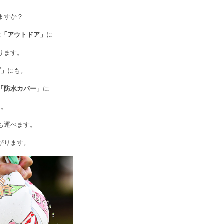
ますか？
ぶ
「アウトドア」
に
ります。
ズ」
にも。
「防水カバー」
に
ん。
も運べます。
がります。