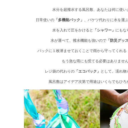
水分を超撥水する風呂敷、あなたは何に使い
日常使いの
「多機能バック」
、バケツ代わりに水を運
水を入れて圧をかけると
「シャワー」
にもな
水が運べて、撥水機能も強いので
「防災グッ
バックに１枚潜ませておくことで雨から守ってくれる
もう急な雨にも慌てる必要はありませ
レジ袋の代わりの
「エコバック」
として。濡れ物
風呂敷はアイデア次第で用途はいくらでもひろ