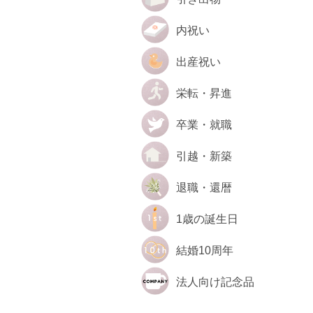
内祝い
出産祝い
栄転・昇進
卒業・就職
引越・新築
退職・還暦
1歳の誕生日
結婚10周年
法人向け記念品