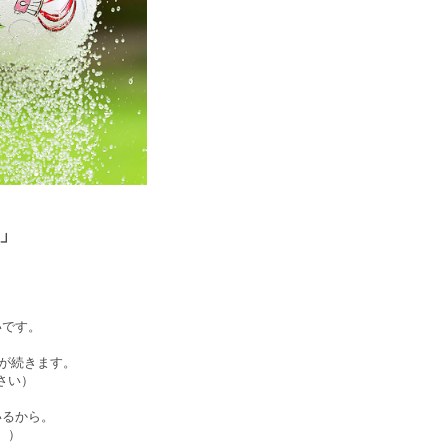
」
。
いです。
果が続きます。
さい）
いるから。
。）