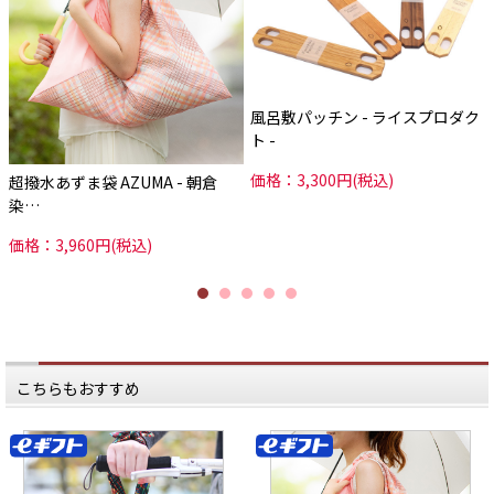
水を運ぶバケツがわりに使えちゃい
水を運ぶバケツがわりに使えちゃい
ます。
ます。
でも、ビニールとは違って通気性も
でも、ビニールとは違って通気性も
あるので、
あるので、
水を入れて圧をかけると
水を入れて圧をかけると
シャワーになるんです（！）
シャワーになるんです（！）
風呂敷パッチン - ライスプロダク
地面に敷いて、
地面に敷いて、
レジャーシートがわりにしても。
レジャーシートがわりにしても。
ト -
撥水なので、汚れもはじきます。
撥水なので、汚れもはじきます。
価格：3,300円(税込)
超撥水あずま袋 AZUMA - 朝倉
急な雨が降ってきたら、
急な雨が降ってきたら、
傘がわりにも、
傘がわりにも、
染…
大事なものを守る
大事なものを守る
防水カバーにもなります。
防水カバーにもなります。
価格：3,960円(税込)
ちょっとした買い出しや、荷物を運
ちょっとした買い出しや、荷物を運
ぶときに、
ぶときに、
エコバッグにもなりますね。
エコバッグにもなりますね。
…と、一つで何通りもの使い方がで
…と、一つで何通りもの使い方がで
きる
きる
とっても便利な風呂敷。
とっても便利な風呂敷。
これからのレジャーシーズンに、
これからのレジャーシーズンに、
一つ、二つ持っていたら
一つ、二つ持っていたら
重宝すること間違いなしですよ。
重宝すること間違いなしですよ。
こちらもおすすめ
*****
*****
日本いいもの屋公式LINEはじめまし
日本いいもの屋公式LINEはじめまし
た。
た。
友達登録で５００円OFFクーポンを
友達登録で５００円OFFクーポンを
プレゼント！
プレゼント！
▽友だち登録はコチラから▽
▽友だち登録はコチラから▽