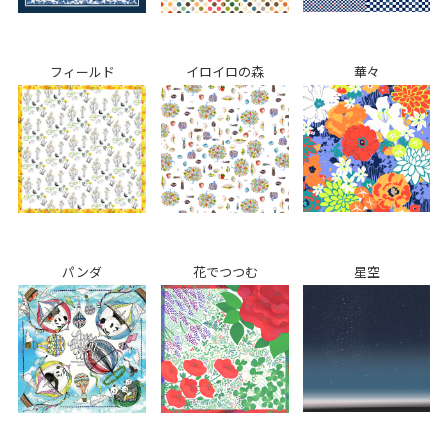
フィールド
イロイロの森
華々
パンダ
花でつつむ
星空