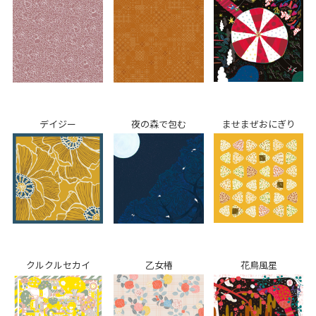
デイジー
夜の森で包む
ませまぜおにぎり
クルクルセカイ
乙女椿
花鳥風星