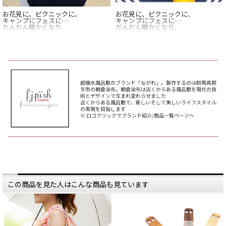
お花見に、ピクニックに、
お花見に、ピクニックに、
キャンプにフェスに…
キャンプにフェスに…
だんだん暖かくなり、
だんだん暖かくなり、
アウトドアなイベントに
アウトドアなイベントに
繰り出したくなる季節が
繰り出したくなる季節が
やってきますね。
やってきますね。
アウトドアといえば、
アウトドアといえば、
汚れはつきもの。
汚れはつきもの。
グッズを運んだり、
グッズを運んだり、
超撥水風呂敷のブランド「ながれ」。製作するのは群馬県桐
替えの服を持って行ったり、
替えの服を持って行ったり、
生市の朝倉染布。朝倉染布は古くからある風呂敷を現代の技
汚れものをいれたり…
汚れものをいれたり…
術とデザインで生まれ変わらせました
いろいろとかさばるものですね。
いろいろとかさばるものですね。
古くからある風呂敷で、新しいそして美しいライフスタイル
の実現を目指します
今回ご紹介する風呂敷は、
今回ご紹介する風呂敷は、
※ ロゴクリックでブランド紹介/商品一覧ページへ
そんなアウトドアシーンで大活躍し
そんなアウトドアシーンで大活躍し
ます。
ます。
ただの風呂敷じゃありません。
ただの風呂敷じゃありません。
「超撥水風呂敷」の名の通り、
「超撥水風呂敷」の名の通り、
水も運べちゃうスーパー風呂敷なの
水も運べちゃうスーパー風呂敷なの
です。
です。
どんな使い方ができるかというと…
どんな使い方ができるかというと…
この商品を見た人はこんな商品も見ています
まずはシンプルに、
まずはシンプルに、
荷物を包めばバッグがわりに。
荷物を包めばバッグがわりに。
内容量に合わせて形が変化自在なの
内容量に合わせて形が変化自在なの
で
で
パッキングでも大活躍。
パッキングでも大活躍。
アウトドアシーンなら、
アウトドアシーンなら、