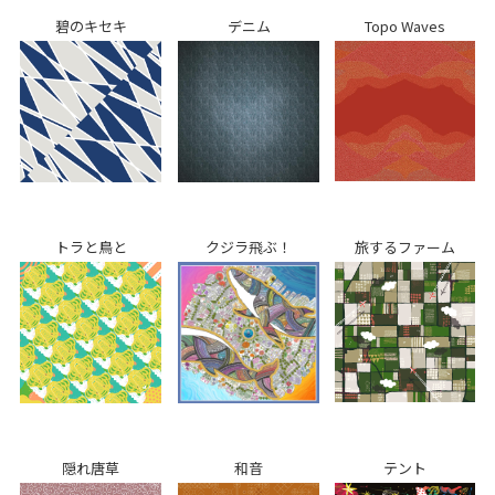
碧のキセキ
デニム
Topo Waves
トラと鳥と
クジラ飛ぶ！
旅するファーム
隠れ唐草
和音
テント