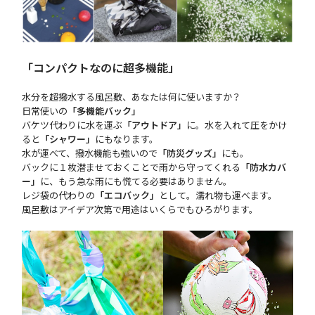
「コンパクトなのに超多機能」
水分を超撥水する風呂敷、あなたは何に使いますか？
日常使いの
「多機能バック」
バケツ代わりに水を運ぶ
「アウトドア」
に。水を入れて圧をかけ
ると
「シャワー」
にもなります。
水が運べて、撥水機能も強いので
「防災グッズ」
にも。
バックに１枚潜ませておくことで雨から守ってくれる
「防水カバ
ー」
に、もう急な雨にも慌てる必要はありません。
レジ袋の代わりの
「エコバック」
として。濡れ物も運べます。
風呂敷はアイデア次第で用途はいくらでもひろがります。