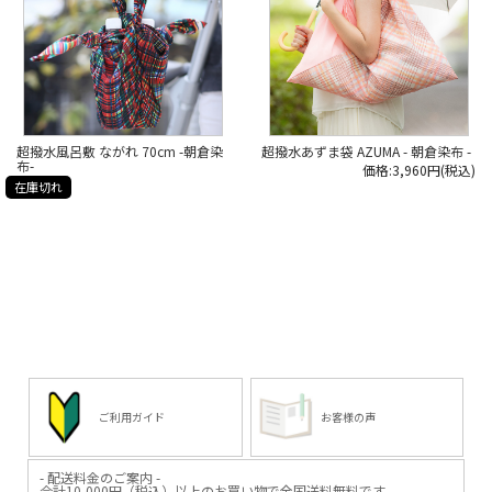
@iimonoya
@iimonoya
*****
*****
*****
*****
日本いいもの屋公式LINEはじめまし
日本いいもの屋公式LINEはじめまし
た。
た。
友達登録で５００円OFFクーポンを
友達登録で５００円OFFクーポンを
プレゼント！
プレゼント！
▽友だち登録はコチラから▽
▽友だち登録はコチラから▽
@iimonoya
@iimonoya
*****
*****
超撥水風呂敷 ながれ 70cm -朝倉染
超撥水あずま袋 AZUMA - 朝倉染布 -
布-
価格:3,960円(税込)
▶︎詳細は、商品画像のタグからご覧
▶︎詳細は、商品画像のタグからご覧
いただけます。
いただけます。
在庫切れ
▶︎その他お買い物はプロフィールリ
▶︎その他お買い物はプロフィールリ
ンクからどうぞ。
ンクからどうぞ。
#日本いいもの屋 #丁寧な暮らし #通
#日本いいもの屋 #丁寧な暮らし #通
販サイト #ECサイト #雑貨店 #オンラ
販サイト #ECサイト #雑貨店 #オンラ
インショップ #伝統工芸 #贈り物 #引
インショップ #伝統工芸 #贈り物 #引
き出物 #ギフト #日本製
き出物 #ギフト #日本製
#madeinjapan #朝倉染布 #ながれ #
#madeinjapan #朝倉染布 #ながれ #
超撥水風呂敷 #風呂敷 #風呂敷バッ
超撥水風呂敷 #風呂敷 #風呂敷バッ
グ #便利グッズ #アウトドアグッズ
グ #便利グッズ #アウトドアグッズ
ご利用ガイド
お客様の声
- 配送料金のご案内 -
合計10,000円（税込）以上のお買い物で全国送料無料です。