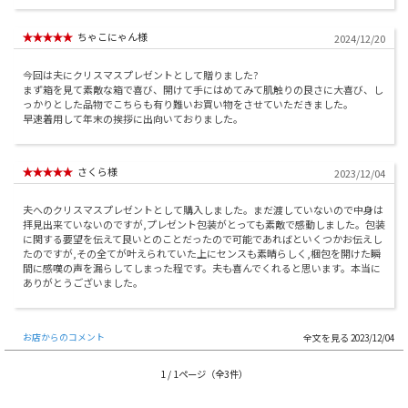
ちゃこにゃん様
2024/12/20
今回は夫にクリスマスプレゼントとして贈りました?
まず箱を見て素敵な箱で喜び、開けて手にはめてみて肌触りの良さに大喜び、し
っかりとした品物でこちらも有り難いお買い物をさせていただきました。
早速着用して年末の挨拶に出向いておりました。
さくら様
2023/12/04
夫へのクリスマスプレゼントとして購入しました。まだ渡していないので中身は
拝見出来ていないのですが,プレゼント包装がとっても素敵で感動しました。包装
に関する要望を伝えて良いとのことだったので可能であればといくつかお伝えし
たのですが,その全てが叶えられていた上にセンスも素晴らしく,梱包を開けた瞬
間に感嘆の声を漏らしてしまった程です。夫も喜んでくれると思います。本当に
ありがとうございました。
お店からのコメント
2023/12/04
1 / 1ページ（全3件）