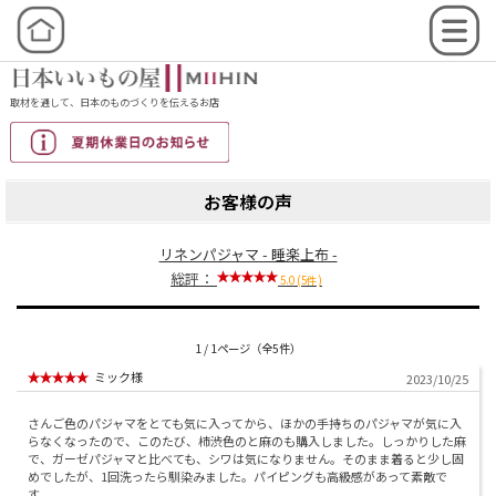
取材を通して、日本のものづくりを伝えるお店
お客様の声
リネンパジャマ - 睡楽上布 -
総評：
5.0 (5件)
1 / 1ページ（全5件）
ミック様
2023/10/25
さんご色のパジャマをとても気に入ってから、ほかの手持ちのパジャマが気に入
らなくなったので、このたび、柿渋色のと麻のも購入しました。しっかりした麻
で、ガーゼパジャマと比べても、シワは気になりません。そのまま着ると少し固
めでしたが、1回洗ったら馴染みました。パイピングも高級感があって素敵で
す。