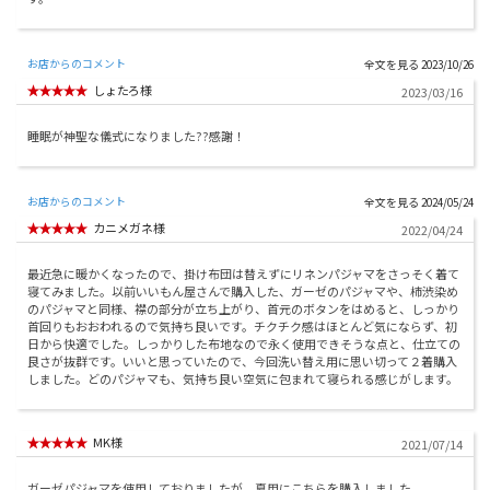
お店からのコメント
2023/10/26
しょたろ様
2023/03/16
睡眠が神聖な儀式になりました??感謝！
お店からのコメント
2024/05/24
カニメガネ様
2022/04/24
最近急に暖かくなったので、掛け布団は替えずにリネンパジャマをさっそく着て
寝てみました。以前いいもん屋さんで購入した、ガーゼのパジャマや、柿渋染め
のパジャマと同様、襟の部分が立ち上がり、首元のボタンをはめると、しっかり
首回りもおおわれるので気持ち良いです。チクチク感はほとんど気にならず、初
日から快適でした。しっかりした布地なので永く使用できそうな点と、仕立ての
良さが抜群です。いいと思っていたので、今回洗い替え用に思い切って２着購入
しました。どのパジャマも、気持ち良い空気に包まれて寝られる感じがします。
MK様
2021/07/14
ガーゼパジャマを使用しておりましたが、夏用にこちらを購入しました。