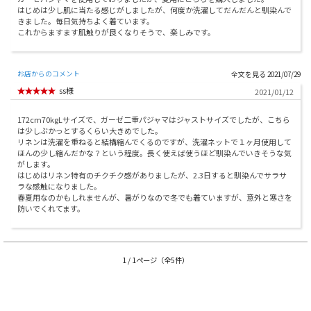
はじめは少し肌に当たる感じがしましたが、何度か洗濯してだんだんと馴染んで
きました。毎日気持ちよく着ています。
これからますます肌触りが良くなりそうで、楽しみです。
お店からのコメント
2021/07/29
ss様
2021/01/12
172cm70kgLサイズで、ガーゼ二重パジャマはジャストサイズでしたが、こちら
は少しぶかっとするくらい大きめでした。
リネンは洗濯を重ねると結構縮んでくるのですが、洗濯ネットで１ヶ月使用して
ほんの少し縮んだかな？という程度。長く使えば使うほど馴染んでいきそうな気
がします。
はじめはリネン特有のチクチク感がありましたが、2.3日すると馴染んでサラサ
ラな感触になりました。
春夏用なのかもしれませんが、暑がりなので冬でも着ていますが、意外と寒さを
防いでくれてます。
1 / 1ページ（全5件）