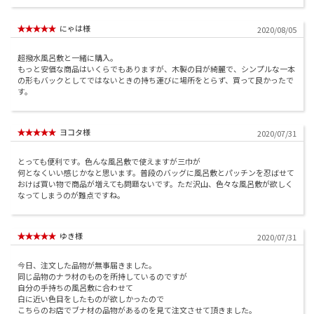
にゃは様
2020/08/05
超撥水風呂敷と一緒に購入。
もっと安価な商品はいくらでもありますが、木製の目が綺麗で、シンプルな一本
の形もバックとしてではないときの持ち運びに場所をとらず、買って良かったで
す。
ヨコタ様
2020/07/31
とっても便利です。色んな風呂敷で使えますが三巾が
何となくいい感じかなと思います。普段のバッグに風呂敷とパッチンを忍ばせて
おけば買い物で商品が増えても問題ないです。ただ沢山、色々な風呂敷が欲しく
なってしまうのが難点ですね。
ゆき様
2020/07/31
今日、注文した品物が無事届きました。
同じ品物のナラ材のものを所持しているのですが
自分の手持ちの風呂敷に合わせて
白に近い色目をしたものが欲しかったので
こちらのお店でブナ材の品物があるのを見て注文させて頂きました。