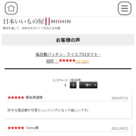
取材を通して、日本のものづくりを伝えるお店
お客様の声
風呂敷パッチン - ライスプロダクト -
総評：
4.9 (18件)
1 / 2ページ（全18件）
1
2
次へ
匿名希望様
2024/07/21
好きな風呂敷が可愛らしいバッグになって嬉しいです。
Tomo様
2021/09/22