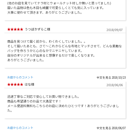
(他のお店を見ていてナラ材とウォールナット材しか無いと思ってました)
届いた品物は色も木目も綺麗で可愛らしくとても気に入っています。
大事に使わせて頂きます、ありがとうございました。
うつぼかずらこ様
2018/09/07
商品を見つけて届く前から、わくわくしていました。。
そして届いたあとも、さて～これからどんな布地とマッチさせて、どんな素敵な
バッグを作ろうかと心のなかでニヤニヤしています。
自分のオリジナルが出来ると想像するだけで楽しくなります。
ありがとうございました。
お店からのコメント
2018/10/23
はな様
2018/06/06
迅速丁寧なご対応で安心してお買い物できました。
商品も希望通りのお品で大満足です！
メール便送料無料もこちらのお店に決めたひとつです！ありがとうございまし
た。
お店からのコメント
2018/06/07