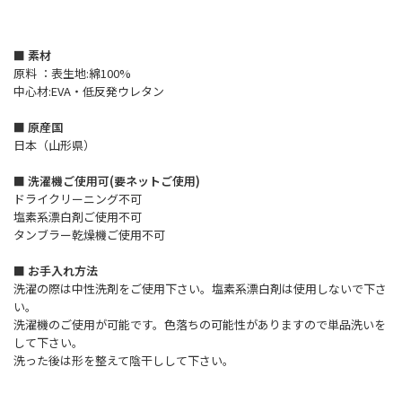
■ 素材
原料 ：表生地:綿100%
中心材:EVA・低反発ウレタン
■ 原産国
日本（山形県）
■ 洗濯機ご使用可(要ネットご使用)
ドライクリーニング不可
塩素系漂白剤ご使用不可
タンブラー乾燥機ご使用不可
■ お手入れ方法
洗濯の際は中性洗剤をご使用下さい。塩素系漂白剤は使用しないで下さ
い。
洗濯機のご使用が可能です。色落ちの可能性がありますので単品洗いを
して下さい。
洗った後は形を整えて陰干しして下さい。