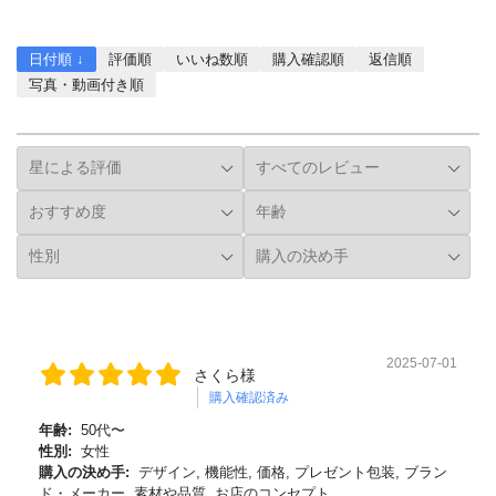
レビューを書く
日付順 ↓
評価順
いいね数順
購入確認順
返信順
写真・動画付き順
詳細フィルター
2025-07-01
さくら様
購入確認済み
年齢:
50代〜
性別:
女性
購入の決め手:
デザイン, 機能性, 価格, プレゼント包装, ブラン
ド・メーカー, 素材や品質, お店のコンセプト