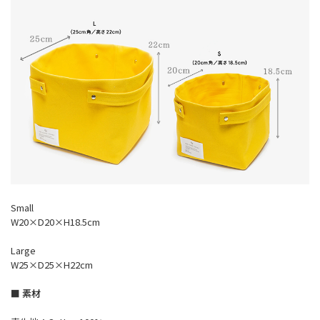
Small
W20×D20×H18.5cm
Large
W25×D25×H22cm
■ 素材