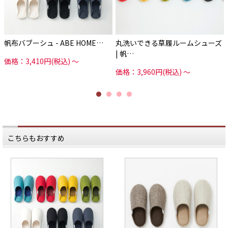
カラー展開は6色、
カラー展開は6色、
気分が明るくなるような
気分が明るくなるような
ポップなカラーから、
ポップなカラーから、
シックなインテリアに馴染む
シックなインテリアに馴染む
ベーシックカラーまで。
ベーシックカラーまで。
帆布バブーシュ - ABE HOME…
丸洗いできる草履ルームシューズ
Small、Largeの2サイズで、
Small、Largeの2サイズで、
| 帆…
使用用途に合わせて
使用用途に合わせて
価格：3,410円(税込)
～
使い分けもできます。
使い分けもできます。
価格：3,960円(税込)
～
どこにおこうかな？
どこにおこうかな？
何をしまおうかな？
何をしまおうかな？
考えるのも楽しくなりそうな、
考えるのも楽しくなりそうな、
帆布バッグです。
帆布バッグです。
*****
*****
日本いいもの屋公式LINEはじめまし
日本いいもの屋公式LINEはじめまし
た。
た。
友達登録で５００円OFFクーポンを
友達登録で５００円OFFクーポンを
プレゼント！
プレゼント！
こちらもおすすめ
▽友だち登録はコチラから▽
▽友だち登録はコチラから▽
@iimonoya
@iimonoya
*****
*****
▶︎詳細は、商品画像リンクからご覧
▶︎詳細は、商品画像リンクからご覧
いただけます。
いただけます。
▶︎その他お買い物はプロフィールリ
▶︎その他お買い物はプロフィールリ
ンクからどうぞ。
ンクからどうぞ。
#日本いいもの屋 #丁寧な暮らし #通
#日本いいもの屋 #丁寧な暮らし #通
販サイト #ECサイト #雑貨店 #オンラ
販サイト #ECサイト #雑貨店 #オンラ
インショップ #伝統工芸 #贈り物 #引
インショップ #伝統工芸 #贈り物 #引
き出物 #ギフト #日本製
き出物 #ギフト #日本製