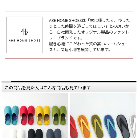
同ブランドの人気商品
同ブランドの人気商品
「帆布バブーシュ」の
「帆布バブーシュ」の
収納場所を考えた時に生まれまし
収納場所を考えた時に生まれまし
た。
た。
ABE HOME SHOESは「家に帰ったら、ゆった
室内履きの置く場所って
室内履きの置く場所って
りとした時間を過ごしてほしい」との想いか
案外決まっていないことがありま
案外決まっていないことがありま
す。
す。
ら、自社開発したオリジナル製品のファクト
リーブランドです。
そうすると色々なところに
そうすると色々なところに
いってしまったり、
いってしまったり、
履き心地にこだわった質の高いホームシュー
玄関が散らかったり。
玄関が散らかったり。
ズと、関連小物を展開しています。
お客様用もゲストが来られた時だけ
お客様用もゲストが来られた時だけ
出したいけれど収納する場所がな
出したいけれど収納する場所がな
い。
い。
そんなお客様の声から生まれた
そんなお客様の声から生まれた
BoxBag。
BoxBag。
室内履き用と考え作られましたが、
室内履き用と考え作られましたが、
シンプルに収納Boxとしても活躍。
シンプルに収納Boxとしても活躍。
この商品を見た人はこんな商品も見ています
リビングでは雑誌やブランケット、
リビングでは雑誌やブランケット、
子供部屋では散らかりがちなおもち
子供部屋では散らかりがちなおもち
ゃなど
ゃなど
持ち手もあるので家の中でも
持ち手もあるので家の中でも
移動しながらでも使えるので、すご
移動しながらでも使えるので、すご
く便利。
く便利。
さらに嬉しいのは洗濯ができるこ
さらに嬉しいのは洗濯ができるこ
と。
と。
帆布生地なので汚れたら
帆布生地なので汚れたら
気軽に洗濯してください。
気軽に洗濯してください。