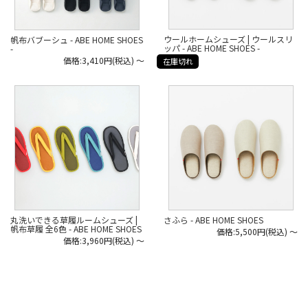
#madeinjapan #ルームシューズ #ウ
#madeinjapan #ルームシューズ #ウ
ールのルームシューズ
ールのルームシューズ
#ABEHOMESHOES #スリッパ #室内
#ABEHOMESHOES #スリッパ #室内
履き #スリッパ収納 #収納グッズ
履き #スリッパ収納 #収納グッズ
ウールホームシューズ | ウールスリ
帆布バブーシュ - ABE HOME SHOES
ッパ - ABE HOME SHOES -
-
価格:3,410円(税込)
～
在庫切れ
丸洗いできる草履ルームシューズ |
さふら - ABE HOME SHOES
帆布草履 全6色 - ABE HOME SHOES
価格:5,500円(税込)
～
価格:3,960円(税込)
～