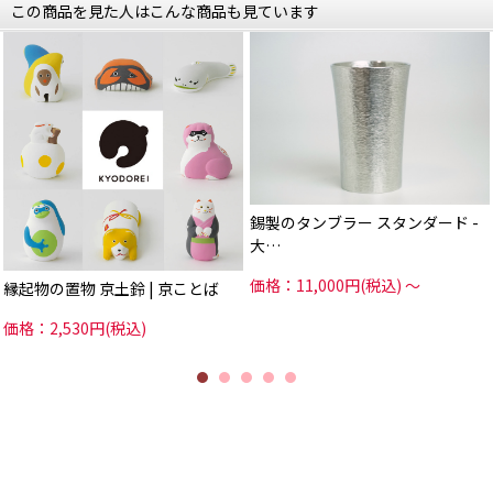
触れる機会が多い年末年始。
触れる機会が多い年末年始。
この商品を見た人はこんな商品も見ています
一年の締めくくりや、一年の始まり
一年の締めくくりや、一年の始まり
に
に
可愛い動物の縁起物を飾って
可愛い動物の縁起物を飾って
「良いことがありますように」と
「良いことがありますように」と
新しい年の始まりに幸せを願ってみ
新しい年の始まりに幸せを願ってみ
ませんか？
ませんか？
ご自身の玄関に飾ってもよし
ご自身の玄関に飾ってもよし
いつまでも幸せを願っている
いつまでも幸せを願っている
大切な人へプレゼントしてもよし
大切な人へプレゼントしてもよし
飾ってあると、
飾ってあると、
なんだか明日も元気で頑張れそうな
なんだか明日も元気で頑張れそうな
錫製のタンブラー スタンダード -
気持ちになる京土鈴です。
気持ちになる京土鈴です。
大…
*****
*****
日本いいもの屋公式LINEはじめまし
日本いいもの屋公式LINEはじめまし
た。
た。
価格：11,000円(税込)
～
縁起物の置物 京土鈴 | 京ことば
友達登録で５００円OFFクーポンを
友達登録で５００円OFFクーポンを
プレゼント！
プレゼント！
▽友だち登録はコチラから▽
▽友だち登録はコチラから▽
価格：2,530円(税込)
@iimonoya
@iimonoya
*****
*****
▶︎詳細は、商品画像のタグからご覧
▶︎詳細は、商品画像のタグからご覧
いただけます。
いただけます。
▶︎その他お買い物はプロフィールリ
▶︎その他お買い物はプロフィールリ
ンクからどうぞ。
ンクからどうぞ。
#日本いいもの屋 #丁寧な暮らし #暮
#日本いいもの屋 #丁寧な暮らし #暮
らし #通販 #通販サイト #ECサイト #
らし #通販 #通販サイト #ECサイト #