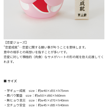
【恋愛ジョーズ】
”恋愛成就”…恋愛に関する願い事が叶うことを意味します。
意中の相手との両想いを指すことが多いです。
恋愛に対して積極的（肉食）なサメがハートの形の尾を抱え応援してく
れます。
■ サイズ
・学ギュー成就 size：約w40×d55×h75mm
・商バウ繁盛 size：約w50×d60×h60mm
・無ヒョウ息災 size：約w45×d70×h40mm
・交チュウ安全 size：約w45×d85×h40mm