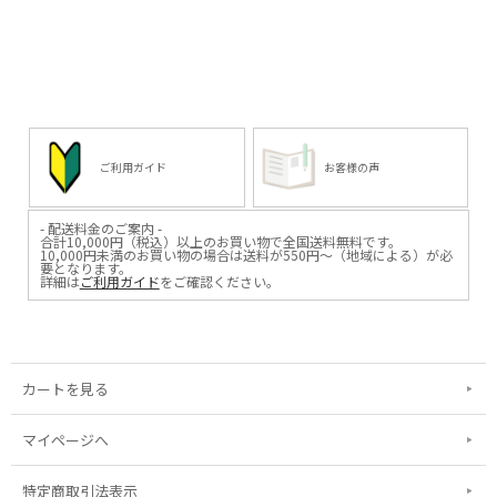
雑貨店 #ショップ #インターネット
雑貨店 #ショップ #インターネット
ショップ #職人 #職人技 #伝統工芸 #
ショップ #職人 #職人技 #伝統工芸 #
贈り物 #引き出物 #ギフト #gift #日
贈り物 #引き出物 #ギフト #gift #日
本製 #madeinjapan #京土鈴 #縁起物
本製 #madeinjapan #京土鈴 #縁起物
#京ことば #置物 #飾り物
#京ことば #置物 #飾り物
ご利用ガイド
お客様の声
- 配送料金のご案内 -
合計10,000円（税込）以上のお買い物で全国送料無料です。
10,000円未満のお買い物の場合は送料が550円～（地域による）が必
要となります。
詳細は
ご利用ガイド
をご確認ください。
カートを見る
マイページへ
特定商取引法表示