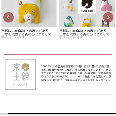
京都は1200年以上の歴史があり
京都は1200年以上の歴史があり
日本を代表する街のひとつとして
日本を代表する街のひとつとして
知られています。
知られています。
そんな京都には趣のある独自の風習
そんな京都には趣のある独自の風習
や文化が
や文化が
今も色濃く残っています。
今も色濃く残っています。
中でも”京ことば”には
中でも”京ことば”には
幾度となく権力交代を経験した
幾度となく権力交代を経験した
先人たちの、暮らしの知恵が
先人たちの、暮らしの知恵が
1200年以上の歴史ある京都には長い歳月と豊かな自然に育
たくさん詰まっているのです。
たくさん詰まっているのです。
まれた独自の風習や文化が、今も色濃く残っています。そこ
で生まれた”京ことば”に着目した新しい縁起物。言葉の意味
「京土鈴 KYODOREI」は
「京土鈴 KYODOREI」は
や成り立ちから生まれた、ユニークな動物たちを通して、京
そんな”京ことば”に着目して
そんな”京ことば”に着目して
都ならではの文化・言葉のニュアンスをお楽しみください。
新しい縁起物の玩具を誕生させまし
新しい縁起物の玩具を誕生させまし
た。
た。
言葉の意味や成り立ちから生まれた
言葉の意味や成り立ちから生まれた
コロンと可愛い動物たちを通して
コロンと可愛い動物たちを通して
京都ならではの文化や
京都ならではの文化や
言葉の趣を感じてください。
言葉の趣を感じてください。
年越しそばやおせち料理、
年越しそばやおせち料理、
門松や鏡餅など
門松や鏡餅など
古くからのしきたりや縁起物に
古くからのしきたりや縁起物に