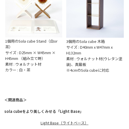
1個用のSola cube Stand（白or
3個用のSola cube 木箱
茶）
サイズ : D40mm x W47mm x
サイズ : D25mm × W45mm ×
H132mm
H45mm （組み立て時）
素材 : ウォルナット材(ウレタン塗
素材 : ウォルナット材
装)、真鍮板
カラー : 白・茶
※4cmのSola cubeに対応
＜関連商品＞
sola cubeをより美しくみせる「Light Base」
Light Base（ライトベース）