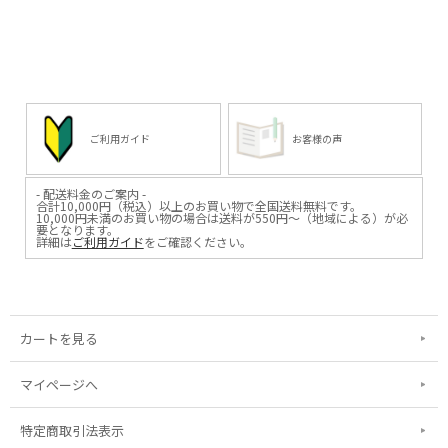
1個ずつ飾る用の木製の
古くからの友人の結婚祝いに、
台座もございます。
お世話になった方への
感謝のギフトにおススメです。
これらを使って飾ることで
さらに空間に映え、
*****
立体的に楽しんで
日本いいもの屋公式LINEはじめまし
いただくことができますよ。
た。
友達登録で５００円OFFクーポンを
*****
プレゼント！
日本いいもの屋公式LINEはじめまし
▽友だち登録はコチラから▽
た。
@iimonoya
ご利用ガイド
お客様の声
友達登録で５００円OFFクーポンを
*****
プレゼント！
▽友だち登録はコチラから▽
▶︎商品詳細、その他お買い物はプロ
@iimonoya
フィールリンクからどうぞ。
- 配送料金のご案内 -
*****
合計10,000円（税込）以上のお買い物で全国送料無料です。
#日本いいもの屋 #丁寧な暮らし #暮
10,000円未満のお買い物の場合は送料が550円～（地域による）が必
▶︎商品詳細、その他お買い物はプロ
らし #通販 #通販サイト #EC #雑貨店
要となります。
フィールリンクからどうぞ。
#ショップ #インターネットショップ
詳細は
ご利用ガイド
をご確認ください。
#職人 #職人技 #伝統工芸 #贈り物 #
#日本いいもの屋 #丁寧な暮らし #暮
引き出物 #ギフト #日本製
らし #通販 #通販サイト #EC #雑貨店
#madeinjapan #Solacube #ライト #
#ショップ #インターネットショップ
ライトベース #オリジナルランプ #ラ
#職人 #職人技 #伝統工芸 #贈り物 #
ンプ #照明 #灯のギフト
引き出物 #ギフト #日本製
#madeinjapan #Solacube #フラワー
カートを見る
オブジェ #フラワーギフト #立体図
鑑 #標本
マイページへ
特定商取引法表示