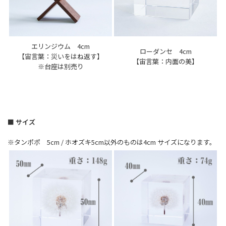
エリンジウム 4cm
ローダンセ 4cm
【宙言葉：災いをはね返す】
【宙言葉：内面の美】
※台座は別売り
■ サイズ
※タンポポ 5cm / ホオズキ5cm以外のものは4cm サイズになります。