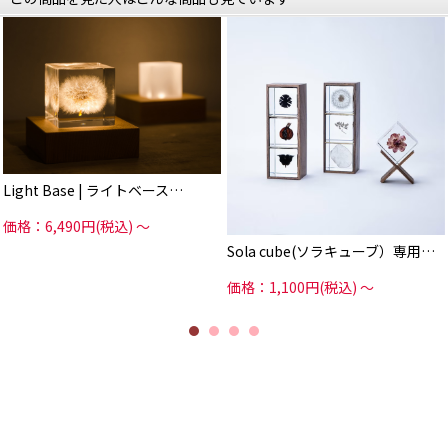
“弱・強・ゆらぎ”と切り替えられ、
Sola cubeの製造工程は
サラサラの液状の
ゆらぎ点灯では、
アクリル液を型に流し込み
小さくロウソクが揺れるような光で
そこに乾燥した
心を落ち着かせてくれます。
植物をいれて固めていくのですが
ささやかに夜を彩るアクセントとし
例えばたんぽぽの綿毛や
て
花びらの1枚1枚は非常に軽く薄いた
ベッド横においてランプ代わりにし
め
ても
液に押しつぶされて
良いですね。
しまいそうに思えます。
自動消灯機能があるので
しかしSola cubeの商品は
そのまま寝てしまっても大丈夫。
Light Base | ライトベース…
綿毛、花びら、葉脈の
一本まで開いており
光源部分は熱を持ちませんので、
まるで地上で咲いているときのよう
熱に弱い素材の
価格：6,490円(税込)
～
な
オブジェクトでも安心です。
立体感を保っています。
Sola cube(ソラキューブ）専用…
スイッチを押して点灯するタイプと
この常識では考えられない
近づくと点灯する
素敵な作品は
センサータイプがございますので
価格：1,100円(税込)
～
なんと職人さんが
用途によって使い分けも可能です。
ひとつひとつ手作業で
行っているからこそ
またこちら、
実現できるそうです。
ギフトにもおすすめのアイテム。
美しく、そして
「明かりを贈る」という
知的なユニークなSola cubeは
新感覚のスタイルは、
ちょっとしたお花を
従来のギフトとは一線を画し
贈る感覚でギフトとしても人気で
贈る側も受け取る側も
す。
新たな驚きと楽しみを体験できま
す。
3個並べて飾る用の木箱や