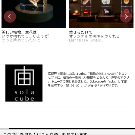
美しい植物、生花は
乗せるだけで
いつか枯れてしまいますが
オリジナルの照明をつくれる
ずっと眺めていたいと
Light Base TwoDo 。
思ったことはありませんか？
Light Baseは上に載せたものに光を
Sola cubeは
宿し
「植物の美しいかたち」
幻想的な輝きで包み込みます。
をコンセプトに
植物の花、実、種を
輝かせたいアイテムを
4cm・5cm角のアクリルに
Light Baseと一緒に飾れば
封入したプロダクトです。
まるで小さな美術館のように
京都府で誕生したSola cube。“植物の美しいかたち”をコン
日常が輝きだします。
セプトに、植物の一番美しい瞬間をとらえて、透明のアクリ
インテリアオブジェとして
ルキューブに閉じ込めました。Sola cubeの「sola」は宇宙
だけではなく
前回ご紹介した
を意味する「宙（そら）」から名付けられています。
普段は見えない葉脈が
Sola cubeを載せる台としてもぴった
どのように走っているのか
りな
ライトベースですが、
タンポポの綿毛が
一つ一つどのように
Sola cubeに限らず、
付いているのかを
気に入って買ったガラスの置物や
キレイな石、海で拾った
じっくり観察できる
思い出の貝殻や芸術作品など
“立体植物図鑑”にもなります。
元々お持ちのものに組み合わせても
お子様にとっては
お使いいただけます。
知性と感性を刺激する
最高のオブジェにもなります。
本体横のスイッチで点灯モードを
この商品を見た人はこんな商品も見ています