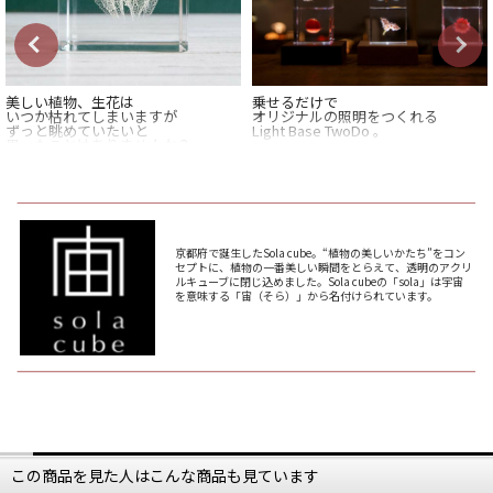
美しい植物、生花は
乗せるだけで
いつか枯れてしまいますが
オリジナルの照明をつくれる
ずっと眺めていたいと
Light Base TwoDo 。
思ったことはありませんか？
Light Baseは上に載せたものに光を
Sola cubeは
宿し
「植物の美しいかたち」
幻想的な輝きで包み込みます。
をコンセプトに
植物の花、実、種を
輝かせたいアイテムを
4cm・5cm角のアクリルに
Light Baseと一緒に飾れば
封入したプロダクトです。
まるで小さな美術館のように
京都府で誕生したSola cube。“植物の美しいかたち”をコン
日常が輝きだします。
セプトに、植物の一番美しい瞬間をとらえて、透明のアクリ
インテリアオブジェとして
ルキューブに閉じ込めました。Sola cubeの「sola」は宇宙
だけではなく
前回ご紹介した
を意味する「宙（そら）」から名付けられています。
普段は見えない葉脈が
Sola cubeを載せる台としてもぴった
どのように走っているのか
りな
ライトベースですが、
タンポポの綿毛が
一つ一つどのように
Sola cubeに限らず、
付いているのかを
気に入って買ったガラスの置物や
キレイな石、海で拾った
じっくり観察できる
思い出の貝殻や芸術作品など
“立体植物図鑑”にもなります。
元々お持ちのものに組み合わせても
お子様にとっては
お使いいただけます。
知性と感性を刺激する
最高のオブジェにもなります。
本体横のスイッチで点灯モードを
この商品を見た人はこんな商品も見ています
“弱・強・ゆらぎ”と切り替えられ、