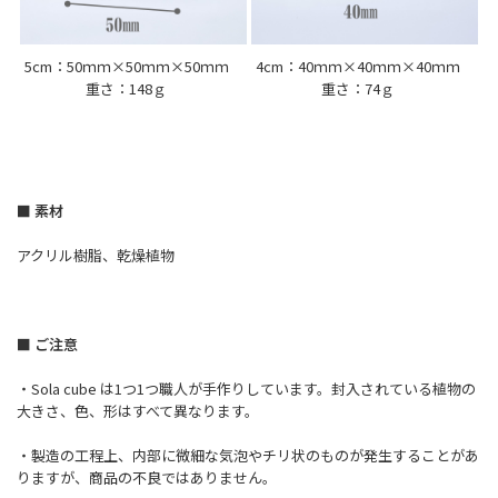
5cm：50ｍｍ×50ｍｍ×50ｍｍ
4cm：40ｍｍ×40ｍｍ×40ｍｍ
重さ：148ｇ
重さ：74ｇ
■ 素材
アクリル樹脂、乾燥植物
■ ご注意
・Sola cube は1つ1つ職人が手作りしています。封入されている植物の
大きさ、色、形はすべて異なります。
・製造の工程上、内部に微細な気泡やチリ状のものが発生することがあ
りますが、商品の不良ではありません。