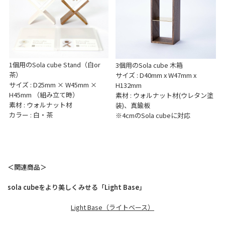
1個用のSola cube Stand（白or
3個用のSola cube 木箱
茶）
サイズ : D40mm x W47mm x
サイズ : D25mm × W45mm ×
H132mm
H45mm （組み立て時）
素材 : ウォルナット材(ウレタン塗
素材 : ウォルナット材
装)、真鍮板
カラー : 白・茶
※4cmのSola cubeに対応
＜関連商品＞
sola cubeをより美しくみせる「Light Base」
Light Base（ライトベース）