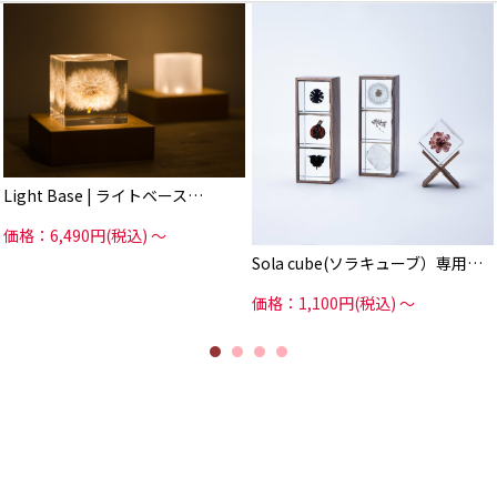
Sola cubeの製造工程は
サラサラの液状の
ゆらぎ点灯では、
アクリル液を型に流し込み
小さくロウソクが揺れるような光で
そこに乾燥した
心を落ち着かせてくれます。
植物をいれて固めていくのですが
ささやかに夜を彩るアクセントとし
例えばたんぽぽの綿毛や
て
花びらの1枚1枚は非常に軽く薄いた
ベッド横においてランプ代わりにし
め
ても
液に押しつぶされて
良いですね。
しまいそうに思えます。
自動消灯機能があるので
しかしSola cubeの商品は
そのまま寝てしまっても大丈夫。
Light Base | ライトベース…
綿毛、花びら、葉脈の
一本まで開いており
光源部分は熱を持ちませんので、
まるで地上で咲いているときのよう
熱に弱い素材の
価格：6,490円(税込)
～
な
オブジェクトでも安心です。
立体感を保っています。
Sola cube(ソラキューブ）専用…
スイッチを押して点灯するタイプと
この常識では考えられない
近づくと点灯する
素敵な作品は
センサータイプがございますので
価格：1,100円(税込)
～
なんと職人さんが
用途によって使い分けも可能です。
ひとつひとつ手作業で
行っているからこそ
またこちら、
実現できるそうです。
ギフトにもおすすめのアイテム。
美しく、そして
「明かりを贈る」という
知的なユニークなSola cubeは
新感覚のスタイルは、
ちょっとしたお花を
従来のギフトとは一線を画し
贈る感覚でギフトとしても人気で
贈る側も受け取る側も
す。
新たな驚きと楽しみを体験できま
す。
3個並べて飾る用の木箱や
1個ずつ飾る用の木製の
古くからの友人の結婚祝いに、