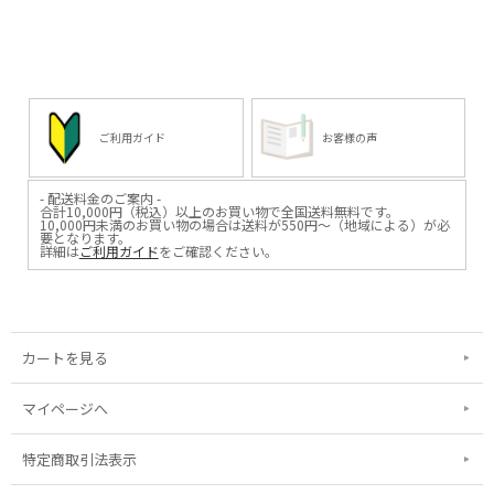
台座もございます。
お世話になった方への
感謝のギフトにおススメです。
これらを使って飾ることで
さらに空間に映え、
*****
立体的に楽しんで
日本いいもの屋公式LINEはじめまし
いただくことができますよ。
た。
友達登録で５００円OFFクーポンを
*****
プレゼント！
日本いいもの屋公式LINEはじめまし
▽友だち登録はコチラから▽
た。
@iimonoya
ご利用ガイド
お客様の声
友達登録で５００円OFFクーポンを
*****
プレゼント！
▽友だち登録はコチラから▽
▶︎商品詳細、その他お買い物はプロ
@iimonoya
フィールリンクからどうぞ。
- 配送料金のご案内 -
*****
合計10,000円（税込）以上のお買い物で全国送料無料です。
#日本いいもの屋 #丁寧な暮らし #暮
10,000円未満のお買い物の場合は送料が550円～（地域による）が必
▶︎商品詳細、その他お買い物はプロ
らし #通販 #通販サイト #EC #雑貨店
要となります。
フィールリンクからどうぞ。
#ショップ #インターネットショップ
詳細は
ご利用ガイド
をご確認ください。
#職人 #職人技 #伝統工芸 #贈り物 #
#日本いいもの屋 #丁寧な暮らし #暮
引き出物 #ギフト #日本製
らし #通販 #通販サイト #EC #雑貨店
#madeinjapan #Solacube #ライト #
#ショップ #インターネットショップ
ライトベース #オリジナルランプ #ラ
#職人 #職人技 #伝統工芸 #贈り物 #
ンプ #照明 #灯のギフト
引き出物 #ギフト #日本製
#madeinjapan #Solacube #フラワー
カートを見る
オブジェ #フラワーギフト #立体図
鑑 #標本
マイページへ
特定商取引法表示