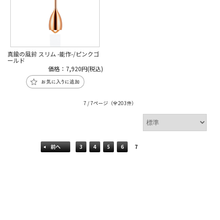
真鍮の風鈴 スリム -能作-/ピンクゴ
ールド
価格：7,920円(税込)
7 / 7ページ
（全203件）
前へ
3
4
5
6
7