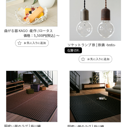
曲がる器 KAGO -能作-/ロータス
価格：5,500円(税込)
～
ソケットランプ 鉄 | 鉄錆 -testis-
在庫切れ
国産い草のラグ | 掛川織
国産い草のラグ | 掛川織