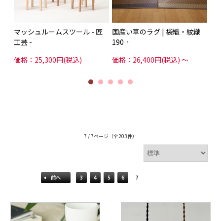
Li
価格
マッシュルームスツール - 匠
国産い草のラグ | 袋織・紋織
工芸 -
190…
価格：25,300円(税込)
価格：26,400円(税込)
～
7 / 7ページ
（全203件）
前へ
3
4
5
6
7