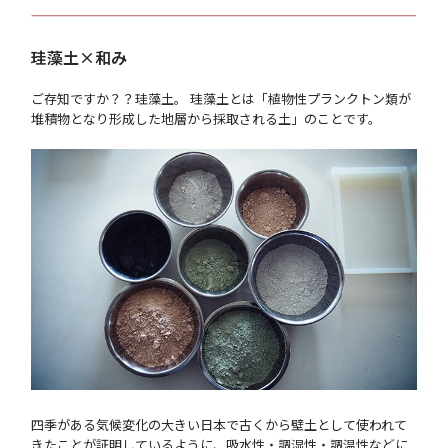
珪藻土×和み
ご存知ですか？？珪藻土。 珪藻土とは「植物性プランクトン類が
堆積物となり形成した地層から採取される土」のことです。
四季がある気候変化の大きい日本で古くから壁土として使われて
きたことが証明しているように、吸水性・調湿性・調温性などに