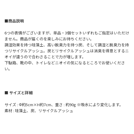
■商品説明
6つの表情がございますが、単品・3個セットいずれもご指定はいただけ
ません。商品が届くのを楽しみにお待ちください。
調湿効果を持つ珪藻土、高い脱臭力を持つ炭、そして調湿と脱臭力を持
つリサイクルアッシュ。炭とリサイクルアッシュは消臭を得意とするニ
オイが違うので合わさることで力が増します。
下駄箱、靴の中、トイレなどニオイの気になるところでお使いくださ
い。
■ サイズと詳細
サイズ : Φ約5cm×H約7cm、重さ : 約90g ※吸水により変化します。
素材 : 珪藻土、炭、リサイクルアッシュ