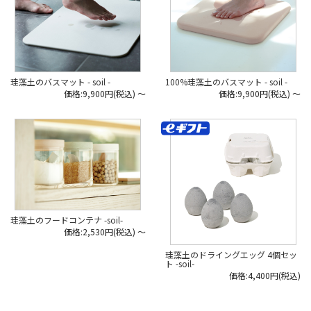
で
で
たくさんの大規模建築物や国家的な
たくさんの大規模建築物や国家的な
プロジェクトに
プロジェクトに
左官として携わるほどの歴史と技術
左官として携わるほどの歴史と技術
を持っています。
を持っています。
そんなイスルギの高い左官の技術
そんなイスルギの高い左官の技術
と、
と、
左官で使われる素材「珪藻土」を
左官で使われる素材「珪藻土」を
珪藻土のバスマット - soil -
100%珪藻土のバスマット - soil -
使ったブランドが「soil」です。
使ったブランドが「soil」です。
価格:9,900円(税込)
～
価格:9,900円(税込)
～
珪藻土は昔からその吸湿性・吸水性
珪藻土は昔からその吸湿性・吸水性
を生かして
を生かして
壁土に使われてきました。
壁土に使われてきました。
昔に比べると近年壁土としての利用
昔に比べると近年壁土としての利用
は減りましたが、
は減りましたが、
この機能性を活かさない手はないと
この機能性を活かさない手はないと
バスマットや
バスマットや
雑貨に応用したのが始まりです。
雑貨に応用したのが始まりです。
さて、その泥臭い現場とはいかに…?
さて、その泥臭い現場とはいかに…?
実は、soilの製造工程は一部商品を
実は、soilの製造工程は一部商品を
除いて
除いて
珪藻土のフードコンテナ -soil-
完全に手仕事なんです。
完全に手仕事なんです。
価格:2,530円(税込)
～
それがこんなスタイリッシュな製品
それがこんなスタイリッシュな製品
珪藻土のドライングエッグ 4個セッ
として
として
ト -soil-
世に出ているとは…とても驚きで
世に出ているとは…とても驚きで
す。
す。
価格:4,400円(税込)
Webの取材記では、
Webの取材記では、
製造の様子を動画でもご紹介してい
製造の様子を動画でもご紹介してい
ます！
ます！