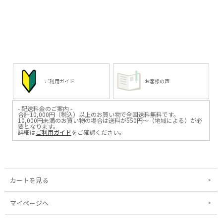
*****
*****
日本いいもの屋公式LINEはじめまし
日本いいもの屋公式LINEはじめまし
た。
た。
友達登録で５００円OFFクーポンを
友達登録で５００円OFFクーポンを
プレゼント！
プレゼント！
▽友だち登録はコチラから▽
▽友だち登録はコチラから▽
@iimonoya
@iimonoya
*****
*****
----------
----------
▶︎取材記の続きは、商品画像リンク
▶︎取材記の続きは、商品画像リンク
ご利用ガイド
お客様の声
から飛べる、商品ページの下部から
から飛べる、商品ページの下部から
読めます！
読めます！
▶︎または、日本いいもの屋トップペ
▶︎または、日本いいもの屋トップペ
- 配送料金のご案内 -
ージの「作り手取材記」soilのペー
ージの「作り手取材記」soilのペー
合計10,000円（税込）以上のお買い物で全国送料無料です。
ジより。
ジより。
10,000円未満のお買い物の場合は送料が550円～（地域による）が必
要となります。
#日本いいもの屋 #丁寧な暮らし #暮
#日本いいもの屋 #丁寧な暮らし #暮
詳細は
ご利用ガイド
をご確認ください。
らし #贈り物 #引き出物 #ギフト
らし #贈り物 #引き出物 #ギフト
#gift #職人 #伝統工芸 #soil #バスマ
#gift #職人 #伝統工芸 #soil #バスマ
ット #左官 #珪藻土 #ものづくり #手
ット #左官 #珪藻土 #ものづくり #手
仕事 #株式会社イスルギ #アッシュ
仕事 #株式会社イスルギ #アッシュ
コンセプト
コンセプト
カートを見る
マイページへ