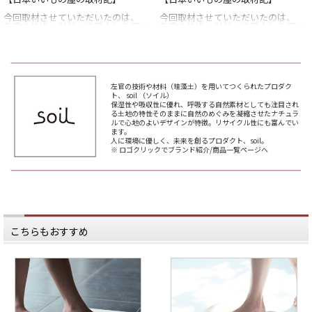
今回取材させていただいたのは、
今回取材させていただいたのは、
左官の技術や材料（珪藻土）を用い
左官の技術や材料（珪藻土）を用い
た
た
プロダクトを展開するブランド、
プロダクトを展開するブランド、
soil （ソイル）。
soil （ソイル）。
スタイリッシュなデザインのsoilの
スタイリッシュなデザインのsoilの
商品達。
商品達。
左官の技術や材料（珪藻土）を用いてつくられたプロダク
パッケージから商品自体までデザイ
パッケージから商品自体までデザイ
ト、 soil （ソイル）
ンされた商品は
ンされた商品は
保湿性や吸収性に優れ、呼吸する自然素材としても注目され
ちょっと気の利いた贈り物としても
ちょっと気の利いた贈り物としても
る土地の特性そのままに自然のめぐみを凝縮させたナチュラ
大人気です。
大人気です。
ルで心地のよいデザインが特徴。リサイクル性にも富んでい
ます。
しかし、その製造現場はsoilの商品
しかし、その製造現場はsoilの商品
人に環境に優しく、未来を創るプロダクト、soil。
からは
からは
※ ロゴクリックでブランド紹介/商品一覧ページへ
想像できない「泥くさい」現場でし
想像できない「泥くさい」現場でし
た。
た。
----------
----------
「soil」は、石川県金沢市にある
「soil」は、石川県金沢市にある
「株式会社イスルギ」という左官業
「株式会社イスルギ」という左官業
を営む会社と、
を営む会社と、
東京の「アッシュコンセプト」とい
東京の「アッシュコンセプト」とい
う
う
こちらもおすすめ
伝統的な技術とデザインの組み合わ
伝統的な技術とデザインの組み合わ
せを得意とする
せを得意とする
プロデュース会社がタッグを組んで
プロデュース会社がタッグを組んで
うまれました。
うまれました。
左官業として200年以上の歴史を持
左官業として200年以上の歴史を持
つ
つ
株式会社イスルギ。
株式会社イスルギ。
確かな技術をもつ同社は、日本全国
確かな技術をもつ同社は、日本全国