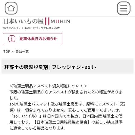
取材を通して、日本のものづくりを伝えるお店
TOP
商品一覧
>
珪藻土の吸湿脱臭剤 | フレッシェン - soil -
＜
珪藻土製品アスベスト混入報道について
＞
市販の珪藻土製品からアスベストが検出されたとの報道がありま
した。
soilの珪藻土バスマット及び珪藻土商品は、原料にアスベスト（石
綿）は一切含まれておりません。安心してご使用くださいませ。
「soil（ソイル）」は日本国内での製造、日本国内産 珪藻土を使
用しており、【日本珪藻土日用雑貨製造協会】の厳しい検査基準
に適合している製品となります。