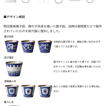
■デザイン解説
明治銅板唐子図、唐の子供達を描いた唐子図。当時は御用窯だけで製作
されていたものを現代風に復刻しました。
遊び松文
伝統的な唐子図です。縁起の良い松の木の下
で遊んでいる文様です。
百子堂文
唐子をたくさん描き並べた柄です。中国で行
われていた「科挙」の試験会場を描いたもの
だという説もあります。
窓絵楽人文
楽人とは宮廷で音楽を演奏する人の事を指し
ます。
散らし文