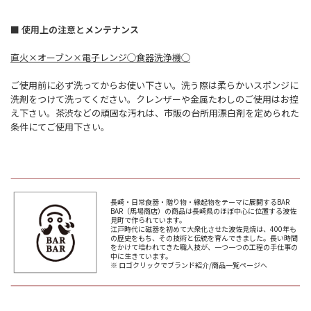
■ 使用上の注意とメンテナンス
直火×オーブン×電子レンジ◯食器洗浄機◯
ご使用前に必ず洗ってからお使い下さい。洗う際は柔らかいスポンジに
洗剤をつけて洗ってください。クレンザーや金属たわしのご使用はお控
え下さい。茶渋などの頑固な汚れは、市販の台所用漂白剤を定められた
条件にてご使用下さい。
長崎・日常食器・贈り物・縁起物をテーマに展開するBAR
BAR（馬場商店）の商品は長崎県のほぼ中心に位置する波佐
見町で作られています。
江戸時代に磁器を初めて大衆化させた波佐見焼は、400年も
の歴史をもち、その技術と伝統を育んできました。長い時間
をかけて培われてきた職人技が、一つ一つの工程の手仕事の
中に生きています。
※ ロゴクリックでブランド紹介/商品一覧ページへ