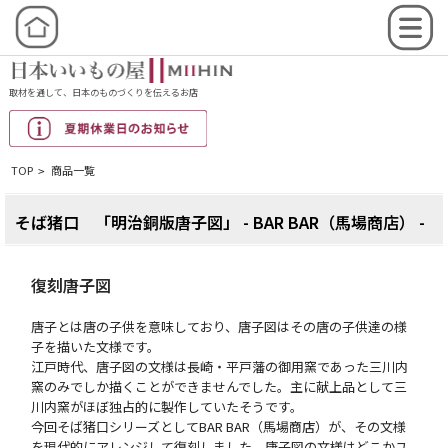
取材を通して、日本のものづくりを伝えるお店
TOP
商品一覧
>
そば猪口 「明治銅版唐子図」 - BAR BAR（馬場商店） -
復刻唐子図
唐子とは唐の子供を意味しており、唐子図はその唐の子供達の様
子を描いた文様です。
江戸時代、唐子図の文様は長崎・平戸藩の御用窯であった三川内
窯のみでしか描くことができませんでした。主に献上品として三
川内窯がほぼ独占的に製作していたそうです。
今回そば猪口シリーズとしてBAR BAR（馬場商店）が、その文様
を現代的にアレンジして復刻しました。唐子図の文様はどこかユ