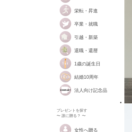
栄転・昇進
卒業・就職
引越・新築
退職・還暦
1歳の誕生日
結婚10周年
法人向け記念品
プレゼントを探す
〜 誰に贈る？ 〜
女性へ贈る