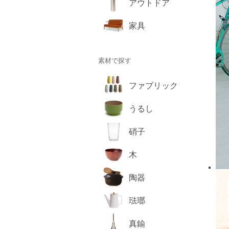
アウトドア
家具
素材で探す
ファブリック
うるし
硝子
木
陶器
琺瑯
真鍮