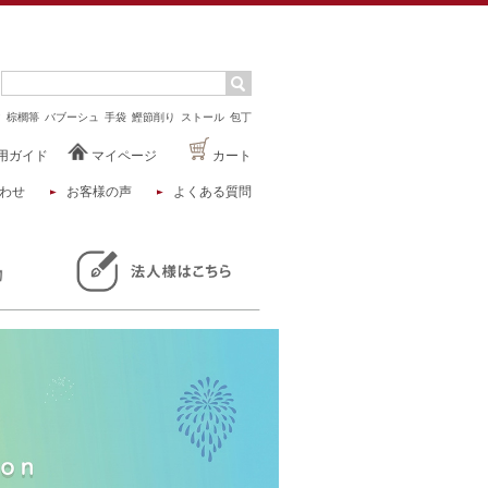
マ
棕櫚箒
バブーシュ
手袋
鰹節削り
ストール
包丁
用ガイド
マイページ
カート
わせ
お客様の声
よくある質問