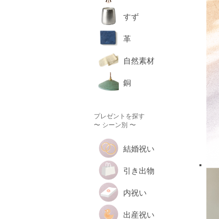
すず
革
自然素材
銅
プレゼントを探す
〜 シーン別 〜
結婚祝い
引き出物
内祝い
出産祝い