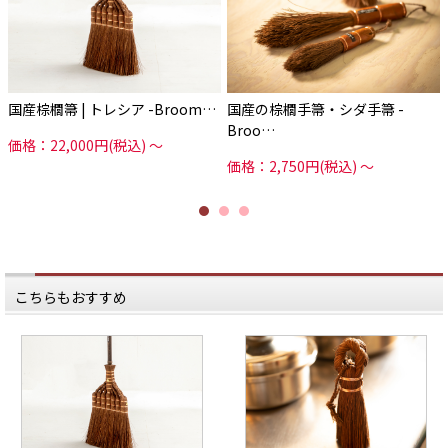
オリジナルブランド
「Broom Craft（ブルームクラフ
ト）」
を立ち上げ、さまざまな商品を
制作しています。
今回の取材記では、聞き慣れない
棕櫚という素材についてはもちろ
国産棕櫚箒 | トレシア -Broom…
国産の棕櫚手箒・シダ手箒 -
ん、
深海産業が作る箒の制作秘話から
Broo…
製造現場の様子まで、
価格：22,000円(税込)
～
たっぷりお届けします。
価格：2,750円(税込)
～
この取材記を通して、
みなさんが棕櫚という素材を知り、
箒をもっと身近に感じていただけれ
ば
嬉しいです。
取材記本編は
Webサイトでぜひご覧ください。
*****
こちらもおすすめ
日本いいもの屋公式LINEはじめまし
た。
友達登録で５００円OFFクーポンを
プレゼント！
▽友だち登録はコチラから▽
@iimonoya
*****
▶︎取材記は、商品画像のリンクから
飛べる、商品ページの下部から読め
ます！