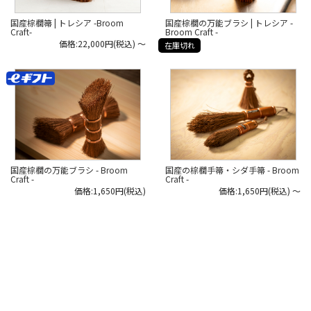
▶︎または、日本いいもの屋トップペ
ージの「作り手取材記」深海産業
国産棕櫚箒 | トレシア -Broom
国産棕櫚の万能ブラシ | トレシア -
（Broom Craft）のページより。
Craft-
Broom Craft -
価格:22,000円(税込)
～
在庫切れ
#日本いいもの屋 #丁寧な暮らし #通
販サイト #ECサイト #雑貨店 #オンラ
インショップ #伝統工芸 #贈り物 #引
き出物 #ギフト #日本製
#madeinjapan #深海産業 #しゅろ #
棕櫚 #しゅろの箒
国産棕櫚の万能ブラシ - Broom
国産の棕櫚手箒・シダ手箒 - Broom
Craft -
Craft -
価格:1,650円(税込)
価格:1,650円(税込)
～