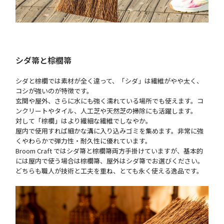
シダ箒と棕櫚箒
シダと棕櫚では素材が全く違って、「シダ」は繊維がやや太く、
コシが強いのが特徴です。
玄関や屋外、さらに水にも強く濡れている場所でも使えます。コ
ンクリートやタイル、人工芝や天然芝の掃除にも活躍します。
対して「棕櫚」はより繊細な繊維でしなやか。
屋内で使用すれば細かな溝に入り込みゴミを集めます。非常に強
くやわらかで弾力性・耐久性に優れています。
Broom Craft ではシダ箒と棕櫚箒両方手掛けていますが、基本的
には屋内で使う場合は棕櫚箒、屋外はシダ箒でお選びください。
どちらも職人が技術と工夫を重ね、とても永く使える逸品です。