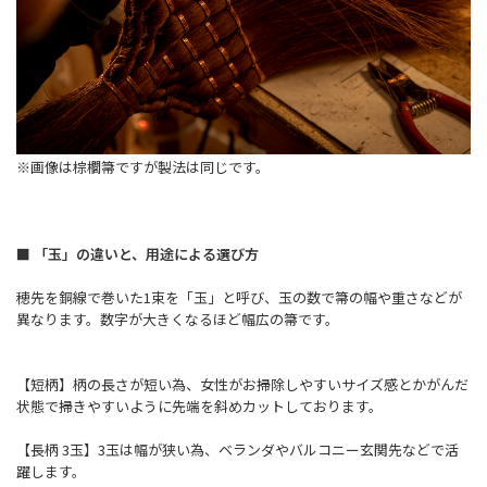
※画像は棕櫚箒ですが製法は同じです。
■ 「玉」の違いと、用途による選び方
穂先を銅線で巻いた1束を「玉」と呼び、玉の数で箒の幅や重さなどが
異なります。数字が大きくなるほど幅広の箒です。
【短柄】柄の長さが短い為、女性がお掃除しやすいサイズ感とかがんだ
状態で掃きやすいように先端を斜めカットしております。
【長柄 3玉】3玉は幅が狭い為、ベランダやバルコニー玄関先などで活
躍します。