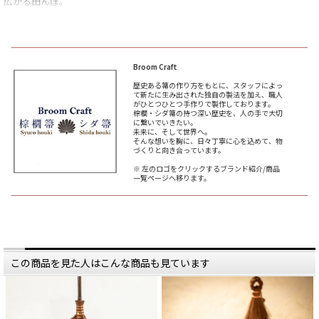
広がる田んぼ。
今回の取材記では、
日本の原風景のような景色が広がる
和歌山県海南市にやってきました。
和歌山を代表する特産品といえば、
みなさん何を思い浮かべますか？
Broom Craft
パッと思いつくところでいえば、
歴史ある箒の作り方をもとに、スタッフによっ
梅のトップブランド「南高梅」や、
て新たに生み出された独自の製法を加え、職人
甘くてジューシーな「みかん」でし
がひとつひとつ手作りで製作しております。
ょうか。
棕櫚・シダ箒の持つ深い歴史を、人の手で大切
に繋いでいきたい。
ですが、和歌山にはまだまだ
未来に、そして世界へ。
隠れた特産品があります。
そんな想いを胸に、日々丁寧に心を込めて、物
それが、今回お邪魔した
づくりと向き合っています。
「深海（ふかみ）産業」さんの手が
ける
※ 左のロゴをクリックするブランド紹介/商品
棕櫚（しゅろ）製品です。
一覧ページへ移ります。
棕櫚という言葉、
初めて聞いたという方も
いらっしゃると思います。
棕櫚とは、いわゆる
「ヤシの木」に似た木の一種。
私たちが暮らしの中で
目にするものでいえば、
この商品を見た人はこんな商品も見ています
箒（ほうき）の穂先や
タワシなどに使われる素材です。
深海産業では、そんな
棕櫚の歴史を未来に繋いでいこう
と、