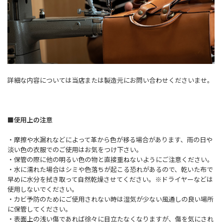
詳細な内容については当店または製造元にお問い合わせくださいませ。
■使用上の注意
・摩擦や水漏れなどによって革から色が移る場合があります、雨の日や
淡い色の衣服でのご使用はお気をつけ下さい。
・保管の際に他の明るい色の物と直接重ねないようにご注意ください。
・水に濡れた場合はシミや色落ちが起こる恐れがあるので、乾いた布で
早めに水分を拭き取って自然乾燥させてください。※ドライヤーなどは
使用しないでください。
・カビ予防のためにご使用されない時は湿気が少ない風通しの良い場所
に保管してください。
・表面上の浅い傷であれば徐々に目立たなくなりますが、傷を気にされ