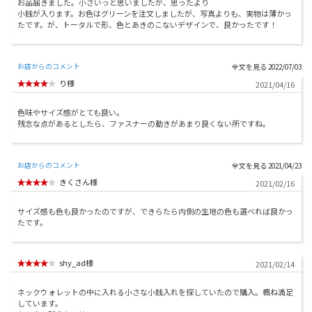
お品届きました。小さいっと思いましたが、思ったより
小銭が入ります。お色はグリーンを注文しましたが、写真よりも、実物は薄かっ
たです。が、トータルで形、色とあきのこないデザインで、良かったです！
お店からのコメント
2022/07/03
り様
2021/04/16
色味やサイズ感がとても良い。
残念な点があるとしたら、ファスナーの動きがあまり良くない所ですね。
お店からのコメント
2021/04/23
きくさん様
2021/02/16
サイズ感も色も良かったのですが、できらたら内側の生地の色も選べれば良かっ
たです。
shy_ad様
2021/02/14
ネックウォレットの中に入れる小さな小銭入れを探していたので購入。概ね満足
しています。