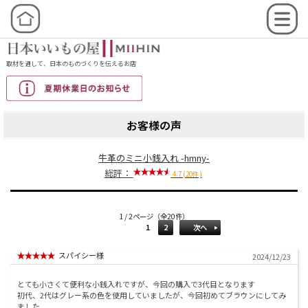
取材を通して、日本のものづくりを伝えるお店
お客様の声
牛革のミニ小銭入れ -hmny-
総評：
4.7 (20件)
1 / 2ページ（全20件）
1
2
次へ
スパイシー様
2024/12/23
とても小さくて便利な小銭入れですが、今回の購入で3代目となります
初代、2代はグレー系の色を使用していましたが、今回初めてブラウンにしてみ
ました