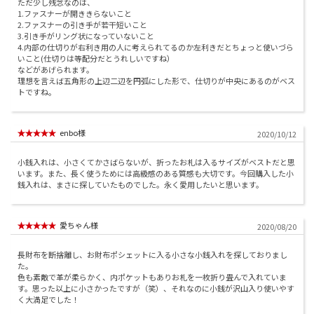
ただ少し残念なのは、
1.ファスナーが開ききらないこと
2.ファスナーの引き手が若干短いこと
3.引き手がリング状になっていないこと
4.内部の仕切りが右利き用の人に考えられてるのか左利きだとちょっと使いづら
いこと(仕切りは等配分だとうれしいですね）
などがあげられます。
理想を言えば五角形の上辺二辺を円弧にした形で、仕切りが中央にあるのがベス
トですね。
enbo様
2020/10/12
小銭入れは、小さくてかさばらないが、折ったお札は入るサイズがベストだと思
います。また、長く使うためには高級感のある質感も大切です。今回購入した小
銭入れは、まさに探していたものでした。永く愛用したいと思います。
愛ちゃん様
2020/08/20
長財布を断捨離し、お財布ポシェットに入る小さな小銭入れを探しておりまし
た。
色も素敵で革が柔らかく、内ポケットもありお札を一枚折り畳んで入れていま
す。思った以上に小さかったですが（笑）、それなのに小銭が沢山入り使いやす
く大満足でした！