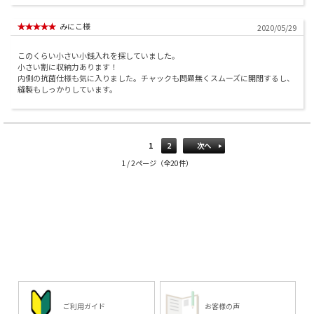
みにこ様
2020/05/29
このくらい小さい小銭入れを探していました。
小さい割に収納力あります！
内側の抗菌仕様も気に入りました。チャックも問題無くスムーズに開閉するし、
縫製もしっかりしています。
1
2
次へ
1 / 2ページ（全20件）
ご利用ガイド
お客様の声