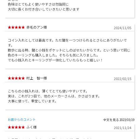
色味はとてもよく使いやすさは勿論同じ
大切に長くお付き合いしていきたいと思います
赤毛のアン様
2024/11/05
コイン入れとしては最高です。ただ鍵を一つつけられるとさらにありがたいで
す。
散歩に出る時、鍵と小銭をポケットにしのばせたいからです。という思いで同じ
色のキーリングも購入しました。そちらも気に入りました。
でも小銭入れとキーリングが一体化していたらもっと嬉しい！
村上 智一様
2022/02/15
こちらの小銭入れは、薄くてとても使いやすいです。
実は、これが2つ目で、他のメーカーさんは、かさばります。
大事に使って、重宝しています。
お店からのコメント
2023/03/19
ふく様
2021/11/24