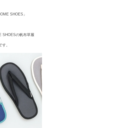
ME SHOES」
 SHOESの帆布草履
です。