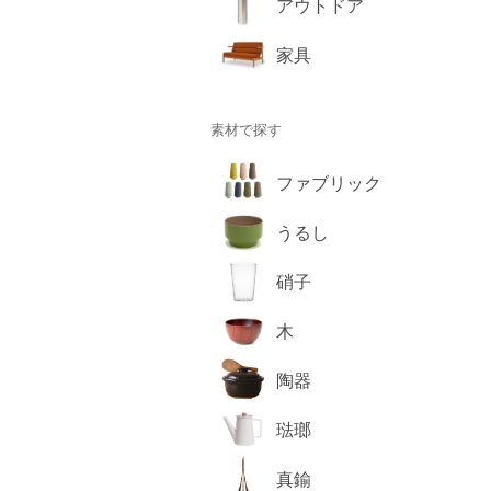
アウトドア
家具
素材で探す
ファブリック
うるし
硝子
木
陶器
琺瑯
真鍮