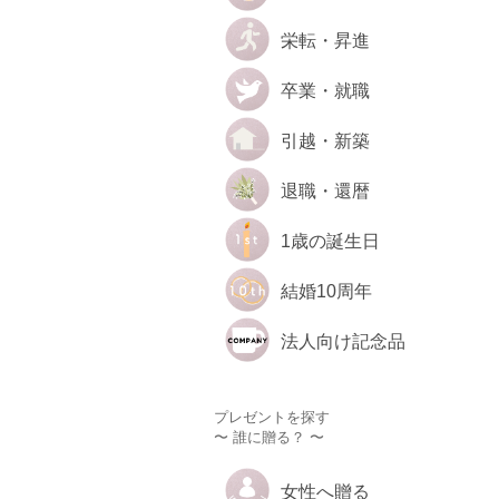
栄転・昇進
卒業・就職
引越・新築
退職・還暦
1歳の誕生日
結婚10周年
法人向け記念品
プレゼントを探す
〜 誰に贈る？ 〜
女性へ贈る