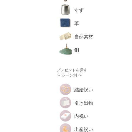
すず
革
自然素材
銅
プレゼントを探す
〜 シーン別 〜
結婚祝い
引き出物
内祝い
出産祝い