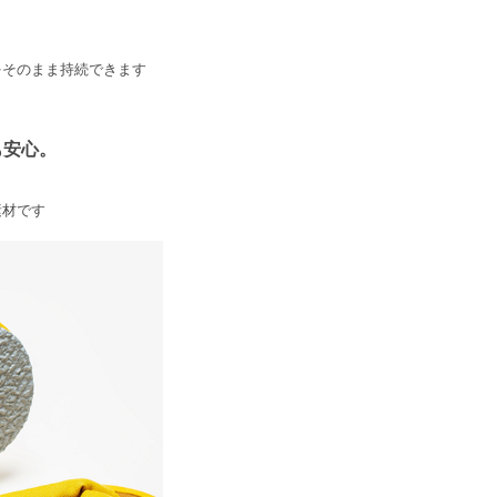
をそのまま持続できます
も安心。
素材です