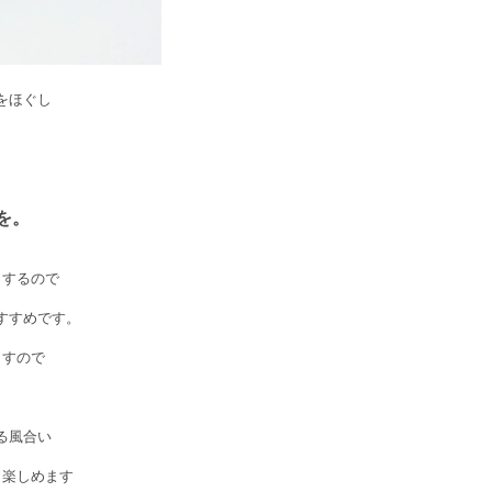
をほぐし
を。
出するので
すすめです。
ますので
る風合い
も楽しめます