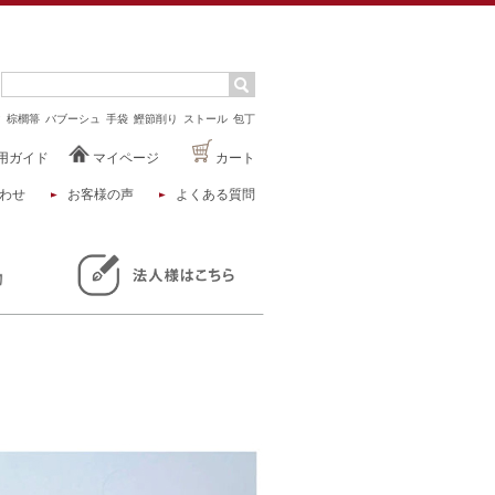
マ
棕櫚箒
バブーシュ
手袋
鰹節削り
ストール
包丁
用ガイド
マイページ
カート
わせ
お客様の声
よくある質問