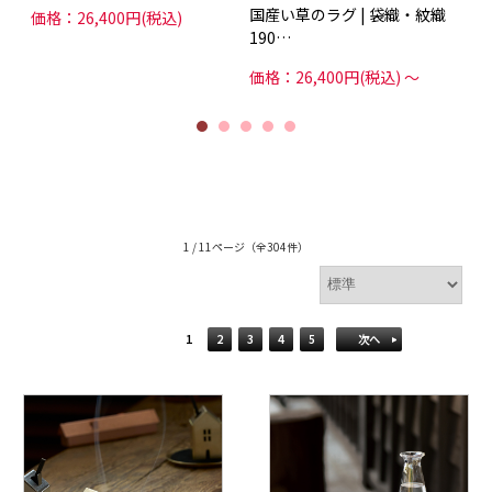
国産い草のラグ | 袋織・紋織
価格：26,400円(税込)
190…
価格：26,400円(税込)
～
1 / 11ページ
（全304件）
1
2
3
4
5
次へ