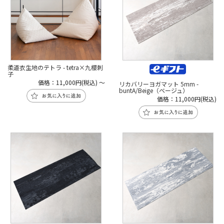
柔道衣生地のテトラ - tetra×九櫻刺
子
価格：11,000円(税込)
～
リカバリーヨガマット 5mm -
buntA/Beige（ベージュ）
価格：11,000円(税込)