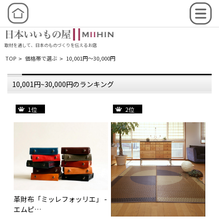
取材を通して、日本のものづくりを伝えるお店
TOP
価格帯で選ぶ
10,001円～30,000円
>
>
10,001円~30,000円のランキング
1位
2位
革財布「ミッレフォッリエ」 -
水鳥
エムピ…
価格