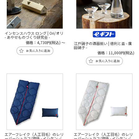
インセンスハウス ロング | Ori/オリ
- あやせものづくり研究会 -
価格：4,730円(税込)
～
江戸硝子の酒器揃い | 徳利と盃 - 廣
田硝子 -
価格：11,000円(税込)
エアーフレイク（人工羽毛）のレリ
エアーフレイク（人工羽毛）のレリ
ーバーシュラフ/寝袋 - イシケン -/
ーバーシュラフ/寝袋 - イシケン -/