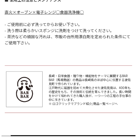
直火×オーブン×電子レンジ◯食器洗浄機◯
- ご使用前に必ず洗ってからお使い下さい。
- 洗う際は柔らかいスポンジに洗剤をつけて洗ってください。
- 茶渋などの頑固な汚れは、市販の台所用漂白剤を定められた条件にて
ご使用下さい。
長崎・日常食器・贈り物・縁起物をテーマに展開するBAR
BAR（馬場商店）の商品は長崎県のほぼ中心に位置する波佐
見町で作られています。
江戸時代に磁器を初めて大衆化させた波佐見焼は、400年も
の歴史をもち、その技術と伝統を育んできました。長い時間
をかけて培われてきた職人技が、一つ一つの工程の手仕事の
中に生きています。
※ ロゴクリックでブランド紹介/商品一覧ページへ