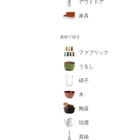
アウトドア
家具
素材で探す
ファブリック
うるし
硝子
木
陶器
琺瑯
真鍮