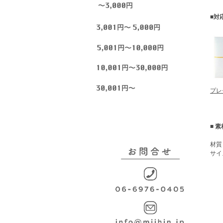
■対
プレ
■ 
材質 
サイズ