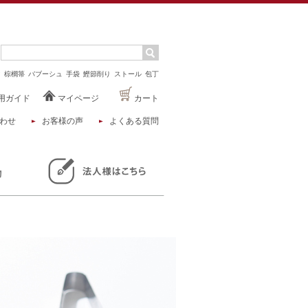
マ
棕櫚箒
バブーシュ
手袋
鰹節削り
ストール
包丁
用ガイド
マイページ
カート
わせ
お客様の声
よくある質問