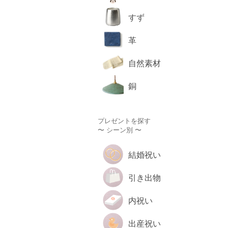
すず
革
自然素材
銅
プレゼントを探す
〜 シーン別 〜
結婚祝い
引き出物
内祝い
出産祝い