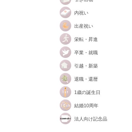
内祝い
出産祝い
栄転・昇進
卒業・就職
引越・新築
退職・還暦
1歳の誕生日
結婚10周年
法人向け記念品