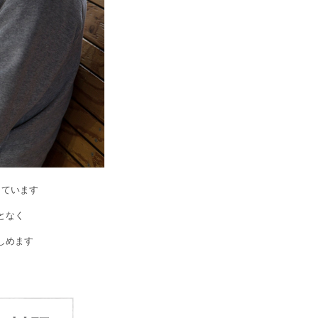
しています
となく
しめます