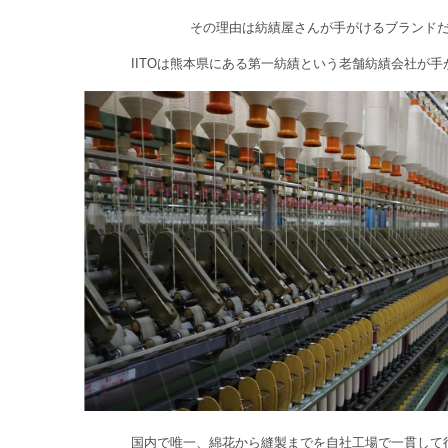
その理由は紡績屋さんが手がけるブランド
IITOは熊本県にある第一紡績という老舗紡績会社が
国内で唯一、綿花から縫製までを自社工場で一貫して