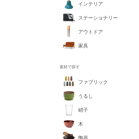
インテリア
ステーショナリー
アウトドア
家具
素材で探す
ファブリック
うるし
硝子
木
陶器