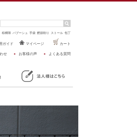
マ
棕櫚箒
バブーシュ
手袋
鰹節削り
ストール
包丁
用ガイド
マイページ
カート
わせ
お客様の声
よくある質問