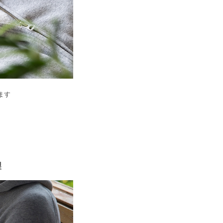
ます
う
製