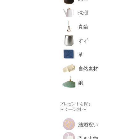
琺瑯
真鍮
すず
革
自然素材
銅
プレゼントを探す
〜 シーン別 〜
結婚祝い
引き出物