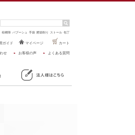
マ
棕櫚箒
バブーシュ
手袋
鰹節削り
ストール
包丁
用ガイド
マイページ
カート
わせ
お客様の声
よくある質問