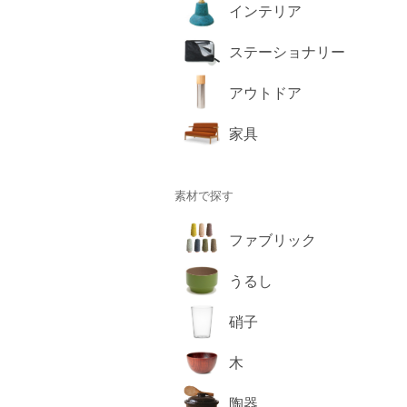
インテリア
ステーショナリー
アウトドア
家具
素材で探す
ファブリック
うるし
硝子
木
陶器