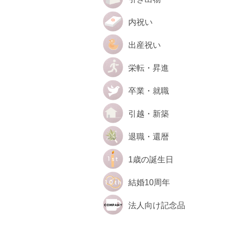
内祝い
出産祝い
栄転・昇進
卒業・就職
引越・新築
退職・還暦
1歳の誕生日
結婚10周年
法人向け記念品