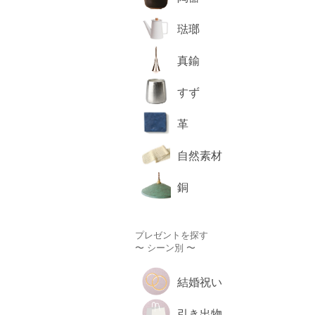
琺瑯
真鍮
すず
革
自然素材
銅
プレゼントを探す
〜 シーン別 〜
結婚祝い
引き出物