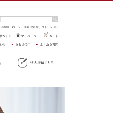
マ
棕櫚箒
バブーシュ
手袋
鰹節削り
ストール
包丁
用ガイド
マイページ
カート
わせ
お客様の声
よくある質問