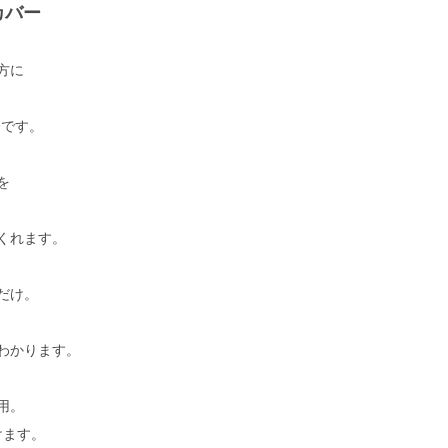
カバー
方に
介です。
を
くれます。
だけ。
わかります。
用。
けます。