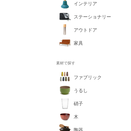
インテリア
ステーショナリー
アウトドア
家具
素材で探す
ファブリック
うるし
硝子
木
陶器