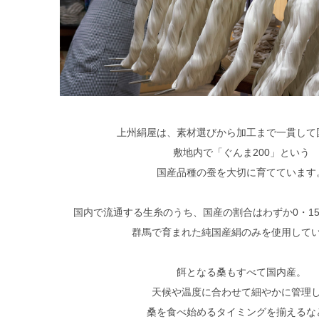
上州絹屋は、素材選びから加工まで一貫して
敷地内で「ぐんま200」という
国産品種の蚕を大切に育てています
国内で流通する生糸のうち、国産の割合はわずか0・1
群馬で育まれた純国産絹のみを使用して
餌となる桑もすべて国内産。
天候や温度に合わせて細やかに管理
桑を食べ始めるタイミングを揃えるな