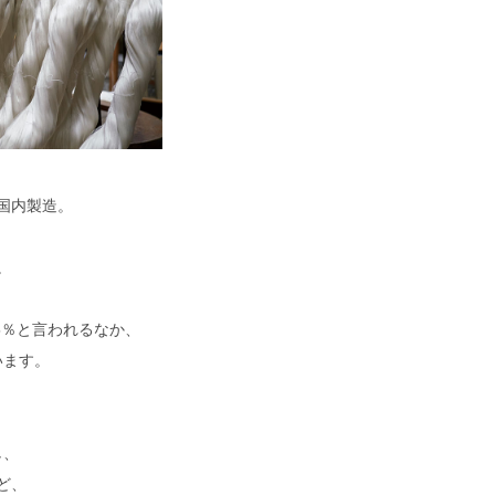
国内製造。
。
5％と言われるなか、
います。
し、
ど、