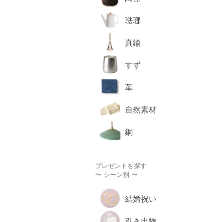
琺瑯
真鍮
すず
革
自然素材
銅
プレゼントを探す
〜 シーン別 〜
結婚祝い
引き出物