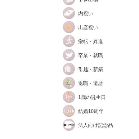
内祝い
出産祝い
栄転・昇進
卒業・就職
引越・新築
退職・還暦
1歳の誕生日
結婚10周年
法人向け記念品