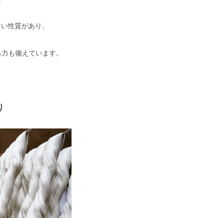
くい性質があり、
る力も備えています。
り