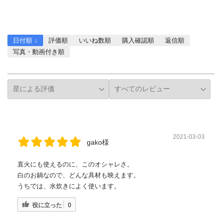
レビューを書く
日付順 ↓
評価順
いいね数順
購入確認順
返信順
写真・動画付き順
詳細フィルター
2021-03-03
gako様
直火にも使えるのに、このオシャレさ。
白のお鍋なので、どんな具材も映えます。
うちでは、水炊きによく使います。
役に立った
0