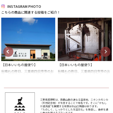
INSTAGRAM PHOTO
こちらの商品に関連する投稿をご紹介！
【日本いいもの屋便り】
【日本いいもの屋便り】
秋晴れの昨日、三重県四日市市のお
秋晴れの昨日、三重県四日市市のお
隣、菰野町の#かもしか道具店 へ取
隣、菰野町の#かもしか道具店 へ取
材に行ってきました。かもしか道具
材に行ってきました。かもしか道具
店は、4つの窯元から成る4thmarket
店は、4つの窯元から成る4thmarket
のひとつです。ご飯釜や土鍋、耐熱
のひとつです。ご飯釜や土鍋、耐熱
陶器で有名な萬古焼の産地ですね。
陶器で有名な萬古焼の産地ですね。
山口陶器さんには快く案内を引き受
山口陶器さんには快く案内を引き受
け取材させて頂いたので、しっかり
け取材させて頂いたので、しっかり
三重県菰野町は、鈴鹿山脈の連なる温泉地、ニホンカモシカ
と取材記をまとめてブランド紹介さ
と取材記をまとめてブランド紹介さ
（天然記念物）が生息することで有名です。そこに“かもし
せて頂きたいと思います！
せて頂きたいと思います！
か道具店”を展開する有限会社山口陶器はあります。
「たのしく、しっかりとした生活文化」を発信し、食卓を通
日本いいもの屋はプロフィールから
日本いいもの屋はプロフィールから
じ幸せを届けるブランドです。