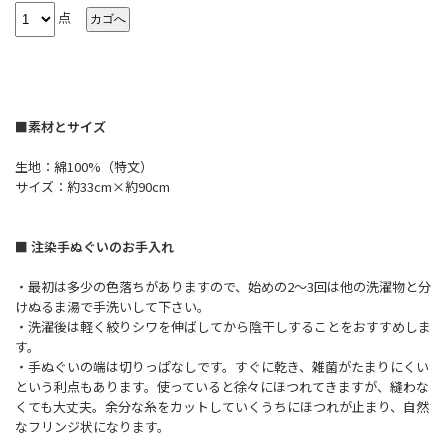
点
■素材とサイズ
生地：綿100%（特文）
サイズ：約33cm×約90cm
■ 注染手ぬぐいのお手入れ
・最初は多少の色落ちがありますので、始めの2～3回は他の洗濯物と分
けぬるま湯で手洗いして下さい。
・洗濯後は軽く絞りシワを伸ばしてから陰干しすることをおすすめしま
す。
・手ぬぐいの端は切りっぱなしです。すぐに乾き、雑菌がたまりにくい
という利点もあります。使っていると徐々にほつれてきますが、縫わな
くても大丈夫。余分な糸をカットしていくうちにほつれが止まり、自然
なフリンジ状になります。