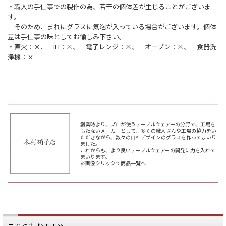
・職人の手仕事での製作の為、若干の個体差が生じることがございま
す。
そのため、まれにグラスに気泡が入っている場合がございます。個体
差は手仕事の味としてお愉しみ下さい。
・直火：×、 IH：×、 電子レンジ：×、 オーブン：×、 食器洗
浄機：×
創業時より、プロが使うテーブルウェアーの分野で、工場を
もたないメーカーとして、多くの職人さんや工場の協力をい
ただきながら、数々の自社デザインのグラスを作ってまいり
ました。
これからも、より良いテーブルウェアーの開発に力を入れて
まいります。
※画像クリックで商品一覧へ