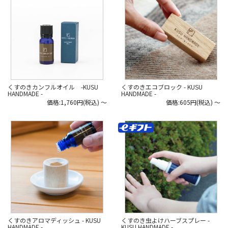
くすのきカンフルオイル -KUSU
くすのきエコブロック - KUSU
HANDMADE -
HANDMADE -
価格:1,760円(税込)
～
価格:605円(税込)
～
くすのきアロマディッシュ - KUSU
くすのき虫よけハーブスプレー -
HANDMADE -
KUSU HANDMADE -