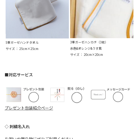
3重ガーゼハンカチ（3枚）
5重ガーゼハンドタオル
水色&オレンジ&うす紫
サイズ ： 25cm×25cm
サイズ ： 20cm×20cm
■対応サービス
プレゼント包装紹介ページ
◇ 刺繍名入れ
お祝いや贈り物にぜひご利用ください。