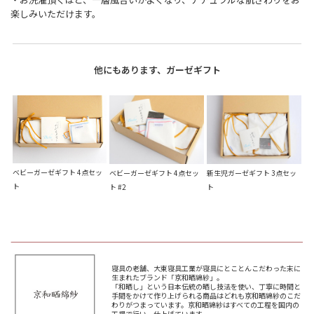
楽しみいただけます。
他にもあります、ガーゼギフト
ベビーガーゼギフト 4点セッ
新生児ガーゼギフト 3点セッ
ベビーガーゼギフト 4点セッ
ト
ト
ト #2
寝具の老舗、大東寝具工業が寝具にとことんこだわった末に
生まれたブランド「京和晒綿紗」。
「和晒し」という日本伝統の晒し技法を使い、丁寧に時間と
手間をかけて作り上げられる商品はどれも京和晒綿紗のこだ
わりがつまっています。京和晒綿紗はすべての工程を国内の
工場で行い、仕上げています。