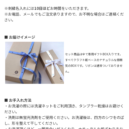
※刺繍名入れには
10日ほど
お時間をいただきます。
※お電話、メールでもご注文承りますので、お不明な場合はご連絡くだ
さい。
■ お届けイメージ
セット商品は全て専用ギフトBOX入りです。
すべてクラフト紙ベースのナチュラルな雰囲
気のBOXです。リボンは通常ついておりませ
ん。
■ お手入れ方法
・お洗濯の際には洗濯ネットをご利用頂き、タンブラー乾燥はお避けく
ださい。
・洗剤は無蛍光洗剤をご使用ください。お洗濯後は、四方のシワをのば
し、形を整えて干してください。
・お洗濯頂くほど、一層風合いがよくなり、ナチュラルな肌ざわりをお