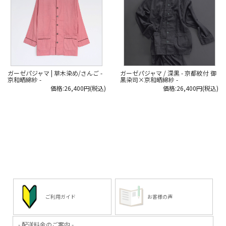
ガーゼパジャマ | 草木染め/さんご -
ガーゼパジャマ / 深黒 - 京都紋付 御
京和晒綿紗 -
黒染司×京和晒綿紗 -
価格:26,400円(税込)
価格:26,400円(税込)
ご利用ガイド
お客様の声
- 配送料金のご案内 -