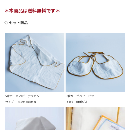
＊本商品は送料無料です＊
◇ セット商品
5重ガーゼ ベビーアフガン
5重ガーゼ ベビービフ
サイズ ： 80cm×80cm
「大」（画像右）