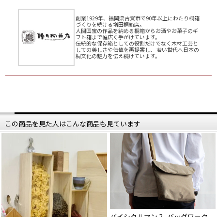
創業1929年、福岡県古賀市で90年以上にわたり桐箱
づくりを続ける増田桐箱店。
人間国宝の作品を納める桐箱からお酒やお菓子のギ
フト箱まで幅広く手がけています。
伝統的な保存箱としての役割だけでなく木材工芸と
しての美しさや価値を再提案し、 若い世代へ日本の
桐文化の魅力を伝え続けています。
この商品を見た人はこんな商品も見ています
バイシクルマン 2 -バッグワーク