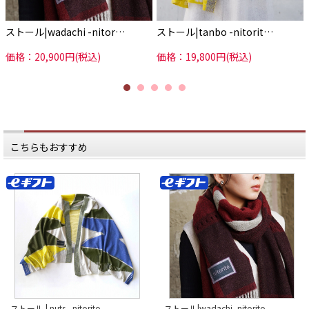
ています。
（画像1-4枚目）
「米沢にいると圧倒的な山の存在を
ストール|wadachi -nitor…
ストール|tanbo -nitorit…
感じると同時に、包み込まれるよう
な
価格：20,900円(税込)
価格：19,800円(税込)
安心感があります」
と語る斎藤さんの言葉を反映するよ
うに、
あたたかみのあるオレンジに囲まれ
た、
ハッとするような美しいブルー。
ブルーは緑・紫・青の３色の糸によ
って
表現された、深みのあるこだわりの
こちらもおすすめ
カラーです。
またnitoritoのストールの特徴は、
そのユニークなデザインのほかに、
「切ってもほつれない、切りっぱな
し生地」
というものがあります。
「織り上げた生地に乾燥をかけて収
縮させ、
フェルト化する」という独自の製法
によって、
ウールの柔らかさを残しつつ、
切ってもほつれない不思議な性質を
持たせました。
この特徴を生かしたデザインのスト
ールが
「hamura」や「wadachi」です。
ストール | nuts - nitorito -
ストール|wadachi -nitorito-