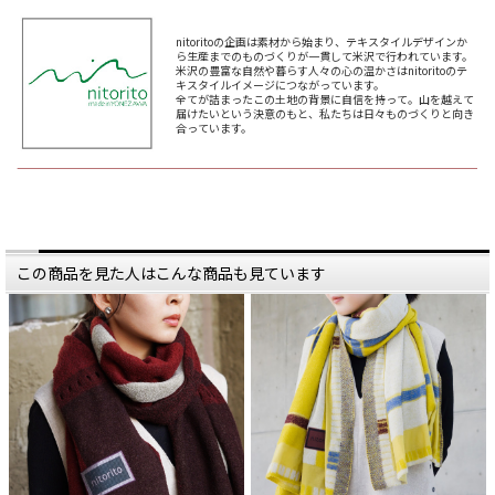
（ニトリト）が生み出すのは、
あたたかい贈り物にまつわるものが
生産拠点である山形県・米沢の、
たり。
豊かな自然に囲まれた風景の魅力を
nitoritoの企画は素材から始まり、テキスタイルデザインか
そのままに
*****
ら生産までのものづくりが一貫して米沢で行われています。
ぎゅっとデザインに落とし込んだ、
日本いいもの屋公式LINEはじめまし
米沢の豊富な自然や暮らす人々の心の温かさはnitoritoのテ
目にも華やかなストールたちです。
た。
キスタイルイメージにつながっています。
友達登録で５００円OFFクーポンを
全てが詰まったこの土地の背景に自信を持って。山を越えて
————
プレゼント！
届けたいという決意のもと、私たちは日々ものづくりと向き
▽友だち登録はコチラから▽
合っています。
nitoritoのデザイナー・斎藤さんは
@iimonoya
神奈川のご出身。
*****
ものづくりの現場で働きたいという
▶ものがたりのバックナンバーは、
思いから、
日本いいもの屋トップページ「もの
全国各地に足を運び、様々な機屋を
がたり」の
見て回る中で、
アイコンからご覧いただけます。
米沢という土地の魅力に魅せられ、
またマネージャーの鈴木さんの取り
#日本いいもの屋 #丁寧な暮らし #暮
組みに
らし #通販 #通販サイト #ECサイト #
この商品を見た人はこんな商品も見ています
強く共感し、この地に移り住んで、
雑貨店 #ショップ #インターネット
Nitoritoのデザインを担当すること
ショップ #職人 #職人技 #伝統工芸 #
になりました。
贈り物 #引き出物 #ギフト #gift #日
本製 #madeinjapan #nitorito #米沢 #
そんな斎藤さんが強い感動を覚え
ストール #スヌード #ファッション #
た、
テキスタイル
米沢の豊かな自然広がる風景の魅力
は、
そのままデザインに反映されていま
す。
「mountain＆moon」は、
その名の通り、３６０度山に囲まれ
た中に
ぽっかりと浮かぶ月と星が表現され