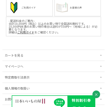
プレゼント！
▽友だち登録はコチラから▽
@iimonoya
ご利用ガイド
お客様の声
*****
▶︎詳細は、商品画像リンクからご覧
いただけます。
- 配送料金のご案内 -
合計10,000円（税込）以上のお買い物で全国送料無料です。
▶︎その他お買い物はプロフィールリ
10,000円未満のお買い物の場合は送料が550円～（地域による）が必
要となります。
ンクからどうぞ。
詳細は
ご利用ガイド
をご確認ください。
#日本いいもの屋 #丁寧な暮らし #暮
らし #職人 #伝統工芸 #贈り物 #引き
出物 #ギフト #gift #madeinjapan #
日本製 #nitorito #米沢 #織物 #ニット
#ストール #スヌード
#madeinyonezawa #ファッション #
テキスタイル #デザイン #青文テキ
カートを見る
スタイル
マイページへ
特定商取引法表示
個人情報の取扱い
×
お問い合わせ