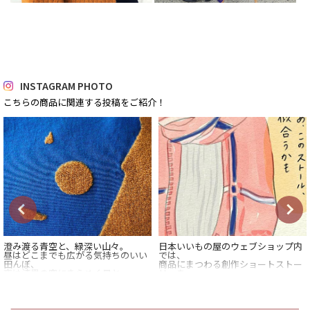
INSTAGRAM PHOTO
こちらの商品に関連する投稿をご紹介！
澄み渡る青空と、緑深い山々。
日本いいもの屋のウェブショップ内
昼はどこまでも広がる気持ちのいい
では、
田んぼ、
商品にまつわる創作ショートストー
夜は漆黒の空にきらめく星と、
リーを
ぽっかりと浮かぶ、まん丸のお月
不定期連載中。
様。
今回は、
テキスタイルブランド・nitorito
故郷の母から届いた、