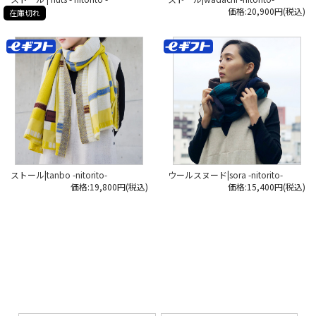
（画像5-9枚目）
価格:20,900円(税込)
在庫切れ
そのままでももちろんご使用いただ
けますが、
端のフリンジ部分を自分で切って
長さを調節したり、中間部分を切っ
て
手を通せるようにするなど
（羽織として使えるようになりま
す）
自分でカスタマイズが可能。
自分でアレンジすることで、
より愛着が湧きそうです。
————
もともと様々なハイブランドの製品
を
ストール|tanbo -nitorito-
ウールスヌード|sora -nitorito-
製造してきた青文テキスタイルさん
価格:19,800円(税込)
価格:15,400円(税込)
が
自社ブランドとして立ち上げた
「nitorito」。
だからこそ、品質の高さも間違いあ
りません。
米沢の自然に包み込まれるようなス
トール。
是非、ご体感ください。
*****
日本いいもの屋公式LINEはじめまし
た。
友達登録で５００円OFFクーポンを