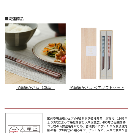
■関連商品
民藝箸かさね（単品）
民藝箸かさね ペアギフトセット
国内塗箸生産シェアの約8割を誇る福井県小浜市で、1969年
より3代に渡って箸屋を営む大岸正商店。400年の歴史を持
つ伝統の若狭塗箸をはじめ、普段使いにぴったりな食洗機対
応の箸、大切な方へ贈るギフトセットなど、人々の食卓が豊