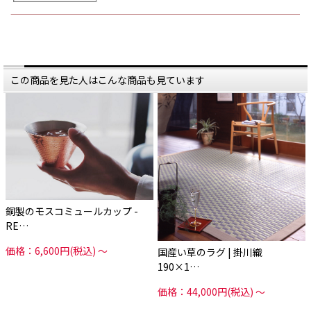
高い熱伝導率と保冷性があるため、
@iimonoya
飲み物をひんやり維持して、
*****
最後まで冷たく美味しく飲み物を楽
しめます。
▶ものがたりのバックナンバーは、
日本いいもの屋トップページ「もの
口にあたる飲み口はスーッとカーブ
がたり」の
しており、
アイコンからご覧いただけます。
心地いい飲みごこち。また末広がり
に大きく開いた
#日本いいもの屋 #丁寧な暮らし #通
この商品を見た人はこんな商品も見ています
飲み口は、 飲み物がよく見え、より
販サイト #ECサイト #雑貨店 #オンラ
美味しさを
インショップ #伝統工芸 #贈り物 #引
感じることができるよう工夫されて
き出物 #ギフト #日本製
います。
#madeinjapan #コーヒーカップ #縁
起物 #結婚祝い #内祝い #新築祝い #
そんなカップとしての機能はもちろ
父の日 #母の日 #アイスコーヒー
んのこと、
#REDANDWHITE #紅白 #末広がり #
内側と外側で「紅白」トーンと
燕三条
逆さにして置くと「末広がり型」に
なる
まさに「縁起の良いデザイン」のこ
のカップ。
見た目にも美しく、飲み心地も最高
銅製のモスコミュールカップ -
なので、
ご自宅用にはもちろんのこと、
RE…
贈り物にも最適です。
素敵なコーヒータイムのプレゼン
価格：6,600円(税込)
～
国産い草のラグ | 掛川織
ト。
190×1…
あなたにも、コーヒー好きのあの人
にも、
いかがですか？
価格：44,000円(税込)
～
———