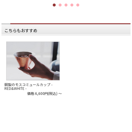
▶︎詳細は、商品画像リンクからご覧
いただけます。
▶︎その他お買い物はプロフィールリ
ンクからどうぞ。
#日本いいもの屋 #丁寧な暮らし #通
こちらもおすすめ
販サイト #ECサイト #雑貨店 #オンラ
インショップ #伝統工芸 #贈り物 #引
き出物 #ギフト #日本製
#madeinjapan #コーヒーカップ #縁
起物 #結婚祝い #内祝い #新築祝い #
父の日 #母の日 #アイスコーヒー
#REDANDWHITE #紅白 #末広がり #
燕三条
銅製のモスコミュールカップ -
RED&WHITE -
価格:6,600円(税込)
～