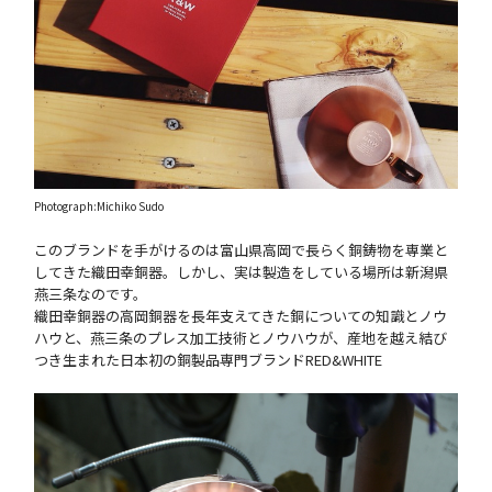
Photograph:Michiko Sudo
このブランドを手がけるのは富山県高岡で長らく銅鋳物を専業と
してきた織田幸銅器。しかし、実は製造をしている場所は新潟県
燕三条なのです。
織田幸銅器の高岡銅器を長年支えてきた銅についての知識とノウ
ハウと、燕三条のプレス加工技術とノウハウが、産地を越え結び
つき生まれた日本初の銅製品専門ブランドRED&WHITE