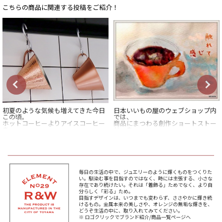
こちらの商品に関連する投稿をご紹介！
初夏のような気候も増えてきた今日
日本いいもの屋のウェブショップ内
この頃。
では、
ホットコーヒーよりアイスコーヒー
商品にまつわる創作ショートストー
を
リーを
飲みたくなる、そんな季節になって
不定期連載中。
きました。
今回は、
アイスコーヒーはなんといっても
アイスコーヒーカップを囲む、
キンと冷えたグラスで飲むのが最高
幼稚園に入園したばかりの娘と、
ですよね。
その両親のゆったりした日曜日のお
毎日の生活の中で、ジュエリーのように輝くものをつくりた
話。
い。馴染む事を目指すのではなく、時には主張する、小さな
そんな暑い日のコーヒータイムを
存在であり続けたい。それは「着飾る」ためでなく、より自
より一層美味しく、
*****
分らしく「彩る」ため。
楽しく演出してくれるのがこの
日本いいもの屋公式LINEはじめまし
目指すデザインは、いつまでも変わらず、ささやかに輝き続
RED & WHITEの
た。
けるもの。金属本来の美しさや、オレンジの無垢な輝きを、
銅製アイスコーヒーカップです。
友達登録で５００円OFFクーポンを
どうぞ生活の中に、取り入れてみてください。
プレゼント！
※ ロゴクリックでブランド紹介/商品一覧ページへ
銅の特性として、
▽友だち登録はコチラから▽