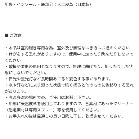
甲裏・インソール・底部分：人工皮革（日本製）
■ ご注意
・本品は室内履き専用な為、室外及び無理なはき方はお控えください
・けがをする恐れがありますので、使用中に走ったり跳んだりしないで
ください。
・破損や変形の原因となりますので、無理に曲げたり、折ったりした状
態にしないでください。
・日光や蛍光灯など長時間あてると変色する事があります。
・水や汗などにより湿った状態で強く擦ると他のものに色移りする恐れ
があります。
・高温多湿の場所での、ご使用はお避け下さい。
・甲部に天然皮革を使用しておりますので、各素材にあったクリーナー
（起毛素材は専用スプレー）等を使用してください。
・お手入れの後は風通しの良い日陰に干し、乾燥させてください。