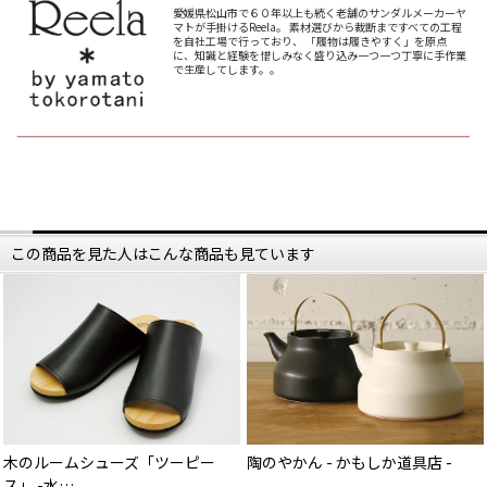
愛媛県松山市で６０年以上も続く老舗のサンダルメーカーヤ
マトが手掛けるReela。 素材選びから裁断まですべての工程
を自社工場で行っており、 「履物は履きやすく」を原点
に、知識と経験を惜しみなく盛り込み一つ一つ丁寧に手作業
で生産してします。。
この商品を見た人はこんな商品も見ています
木のルームシューズ「ツーピー
陶のやかん - かもしか道具店 -
ス」 -水…