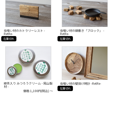
虫喰い材のカトラリーレスト -
虫喰い材の鍋敷き「ブロック」 -
RetRe-
RetRe-
在庫切れ
在庫切れ
緑茶入り みつろうクリーム - 尾山製
虫喰い材の壁掛け時計 -RetRe-
材 -
在庫切れ
価格:1,100円(税込)
～