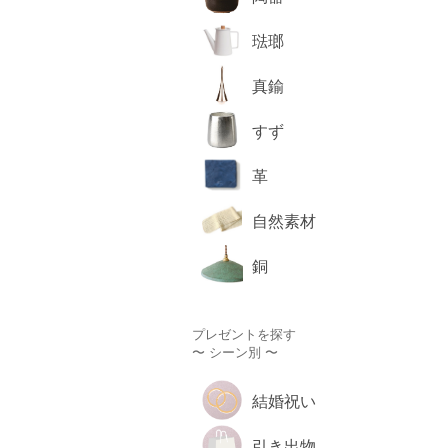
琺瑯
真鍮
すず
革
自然素材
銅
プレゼントを探す
〜 シーン別 〜
結婚祝い
引き出物