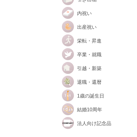
内祝い
出産祝い
栄転・昇進
卒業・就職
引越・新築
退職・還暦
1歳の誕生日
結婚10周年
法人向け記念品