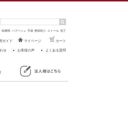
マ
棕櫚箒
バブーシュ
手袋
鰹節削り
ストール
包丁
用ガイド
マイページ
カート
わせ
お客様の声
よくある質問