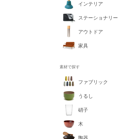
インテリア
ステーショナリー
アウトドア
家具
素材で探す
ファブリック
うるし
硝子
木
陶器