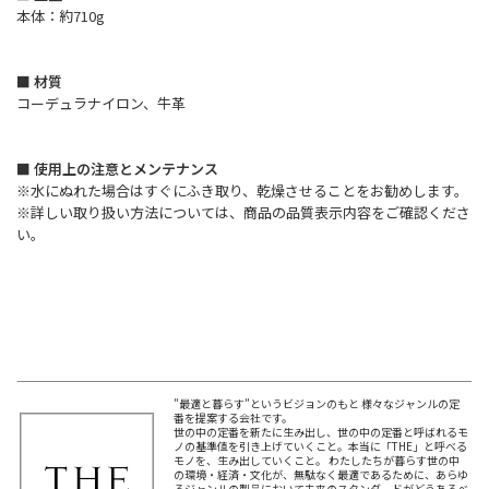
本体：約710g
■ 材質
コーデュラナイロン、牛革
■ 使用上の注意とメンテナンス
※水にぬれた場合はすぐにふき取り、乾燥させることをお勧めします。
※詳しい取り扱い方法については、商品の品質表示内容をご確認くださ
い。
”最適と暮らす”というビジョンのもと 様々なジャンルの定
番を提案する会社です。
世の中の定番を新たに生み出し、世の中の定番と呼ばれるモ
ノの基準値を引き上げていくこと。本当に「THE」と呼べる
モノを、生み出していくこと。 わたしたちが暮らす世の中
の環境・経済・文化が、無駄なく最適であるために、あらゆ
るジャンルの製品において未来のスタンダードがどうあるべ