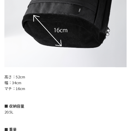
高さ：52cm
幅：34cm
マチ：16cm
■ 収納容量
20.5L
■ 重量