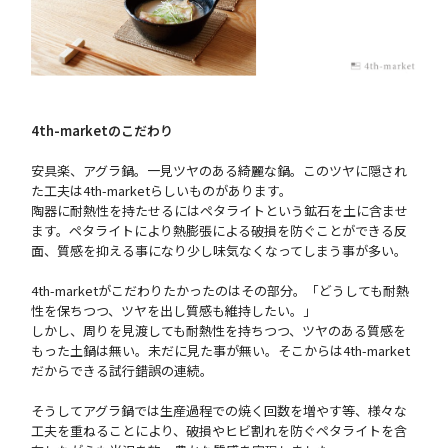
4th-marketのこだわり
安具楽、アグラ鍋。一見ツヤのある綺麗な鍋。このツヤに隠され
た工夫は4th-marketらしいものがあります。
陶器に耐熱性を持たせるにはペタライトという鉱石を土に含ませ
ます。ペタライトにより熱膨張による破損を防ぐことができる反
面、質感を抑える事になり少し味気なくなってしまう事が多い。
4th-marketがこだわりたかったのはその部分。「どうしても耐熱
性を保ちつつ、ツヤを出し質感も維持したい。」
しかし、周りを見渡しても耐熱性を持ちつつ、ツヤのある質感を
もった土鍋は無い。未だに見た事が無い。そこからは4th-market
だからできる試行錯誤の連続。
そうしてアグラ鍋では生産過程での焼く回数を増やす等、様々な
工夫を重ねることにより、破損やヒビ割れを防ぐペタライトを含