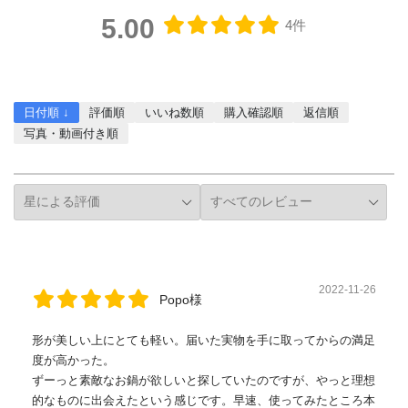
5.00
4件
レビューを書く
日付順 ↓
評価順
いいね数順
購入確認順
返信順
写真・動画付き順
詳細フィルター
2022-11-26
Popo様
形が美しい上にとても軽い。届いた実物を手に取ってからの満足
度が高かった。
ずーっと素敵なお鍋が欲しいと探していたのですが、やっと理想
的なものに出会えたという感じです。早速、使ってみたところ本