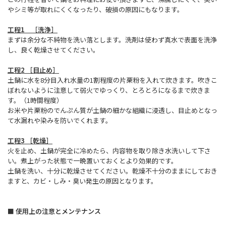
やシミ等が取れにくくなったり、破損の原因にもなります。
工程1 ［洗浄］
まずは余分な不純物を洗い落とします。洗剤は使わず真水で表面を洗浄
し、良く乾燥させてください。
工程2 ［目止め］
土鍋に水を8分目入れ水量の1割程度の片栗粉を入れて炊きます。吹きこ
ぼれないように注意して弱火でゆっくり、とろとろになるまで炊きま
す。（1時間程度）
お米や片栗粉のでんぷん質が土鍋の細かな組織に浸透し、目止めとなっ
て水漏れや染みを防いでくれます。
工程3 ［乾燥］
火を止め、土鍋が完全に冷めたら、内容物を取り除き水洗いして下さ
い。煮上がった状態で一晩置いておくとより効果的です。
土鍋を洗い、十分に乾燥させてください。乾燥不十分のままにしておき
ますと、カビ・しみ・臭い発生の原因となります。
■ 使用上の注意とメンテナンス