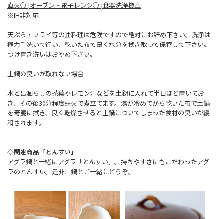
直火○ |オーブン・電子レンジ○ |食器洗浄機△
※IH非対応
天ぷら・フライ等の油料理は危険ですので絶対にお辞め下さい。洗浄は
極力手洗いで行い、乾いた布で良く水分を拭き取って保管して下さい。
つけ置き洗いはおやめ下さい。
土鍋の臭いが取れない場合
水と出涸らしの茶葉やレモン汁などを土鍋に入れて半日ほど置いてお
き、その後30分程度弱火で煮立てます。湯が冷めてから乾いた布で土鍋
を奇麗に拭き、良く乾燥させると土鍋についてしまった食材の臭いが緩
和されます。
◇関連商品「とんすい」
アグラ鍋と一緒にアグラ「とんすい」。持ちやすさにもこだわったアグ
ラのとんすい。是非、鍋とご一緒にどうぞ。