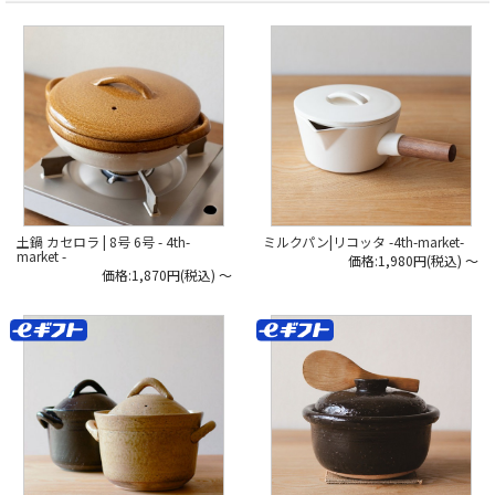
土鍋 カセロラ | 8号 6号 - 4th-
ミルクパン|リコッタ -4th-market-
market -
価格:1,980円(税込)
～
価格:1,870円(税込)
～