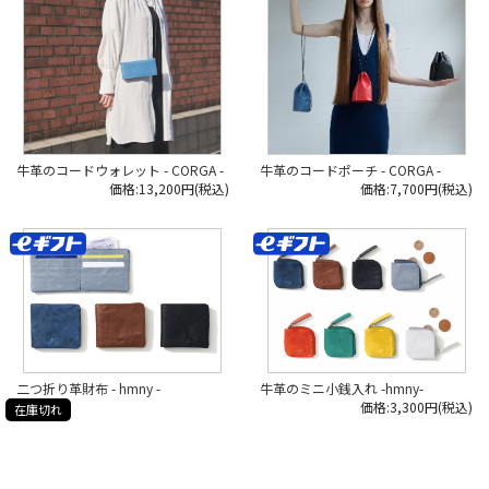
#日本いいもの屋 #丁寧な暮らし #通
販サイト #ECサイト #雑貨店 #オンラ
インショップ #伝統工芸 #贈り物 #引
き出物 #ギフト #日本製
#madeinjapan #革小物 #革財布 #レ
ザー #コンパクト財布 #hmny #ミニ
財布 #三つ折り財布
牛革のコードウォレット - CORGA -
牛革のコードポーチ - CORGA -
価格:13,200円(税込)
価格:7,700円(税込)
二つ折り革財布 - hmny -
牛革のミニ小銭入れ -hmny-
価格:3,300円(税込)
在庫切れ