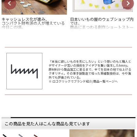
キャッシュレス化が進み、
日本いいもの屋のウェブショップ内
コンパクト財布派の人が増えている
では、
今日この頃。
商品にまつわる創作ショートストー
リーを
とにかくコンパクトなお財布が欲し
不定期連載中。
い、
けどお札をいちいち折りたたむのは
今回は、
ちょっと嫌。
難しいからこそ、嬉しい。
財布の贈り物、
コンパクト財布といえど、
のお話。
質にはこだわりたい！
「本当に欲しいものを形にしたい」という想いのもと職人と
*****
デザイナーが互いの技術をアイデアを集い誕生したhmny。
そんな方におすすめしたいのが、
日本いいもの屋公式LINEはじめまし
原材料から製品加工に至るまで、全てを日本の地で仕上げる
hmnyの3つ折り財布です。
た。
クオリティ。その革手袋製造で培った革縫製技術は、今や海
友達登録で５００円OFFクーポンを
外でも評価されている。
片手の平にすっぽり収まる
プレゼント！
※ ロゴクリックでブランド紹介/商品一覧ページへ
サイズ感ながら、
▽友だち登録はコチラから▽
お札は折らずに入れることができま
@iimonoya
す。
*****
カードポケットはもちろん、
▶ものがたりのバックナンバーは、
小銭もマチ付きで入れやすく。
日本いいもの屋トップページ「もの
がたり」の
コンパクトでありながら、
アイコンからご覧いただけます。
使いやすいように
工夫されています。
#日本いいもの屋 #丁寧な暮らし #通
販サイト #ECサイト #雑貨店 #オンラ
この商品を見た人はこんな商品も見ています
こちらのお財布を手がけるのは、
インショップ #伝統工芸 #贈り物 #引
100年以上香川の地で受け継がれて
き出物 #ギフト #日本製
きた
#madeinjapan #革小物 #革財布 #レ