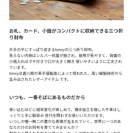
お札、カード、小銭がコンパクトに収納できる三つ折
り財布
片手の平にすっぽり収まるhmnyの三つ折り財布。
見えない内側はシルバー抗菌が施され、紙幣が見やすく、背面の
小銭入れはマチ付きで口が大きく開き 使いやすいように工夫され
ています。
hmnyは香川県の革手袋製造によって培われた、高い縫製技術から
生み出されたレザーアイテム です。
いつも、一番そばにあるものだから
使い込むほどに経年変化が楽しめて、撥水加工を施した牛革はし
っくりと手に馴染み 世代を問わずお使いいただけます。
いつしか唯一無二の豊かな表情が生まれていく、世界に一つのあ
なただけのお財布を育ててみませんか？