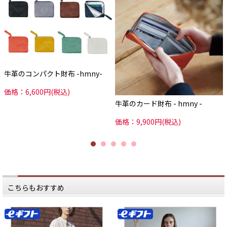
革手袋づくりの技術を持つ
ザー #コンパクト財布 #hmny #ミニ
ルボアという会社。
財布
革手袋作りの
繊細な技術を持つ職人達が
ひとつひとつ、
一針一針、丁寧に作り上げているた
め、
縫製など細かな部分に
しっかりと品質の良さが伺えます。
牛革のコンパクト財布 -hmny-
使えば使う程馴染んでいく、
革の財布。
価格：6,600円(税込)
目を引くカラー展開と、
シンプルなデザインも魅力です。
牛革のカード財布 - hmny -
自分で使うのはもちろん、
贈り物にもぴったりな一品です。
価格：9,900円(税込)
*****
日本いいもの屋公式LINEはじめまし
た。
友達登録で５００円OFFクーポンを
プレゼント！
▽友だち登録はコチラから▽
@iimonoya
*****
こちらもおすすめ
▶︎詳細は、商品画像のタグからご覧
いただけます。
▶︎その他お買い物はプロフィールリ
ンクからどうぞ。