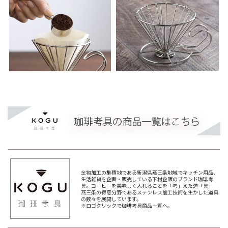
金物加工の集積地である新潟県燕三条地域でキッチン用品、
生活雑貨を企画・販売している下村企販のブランド珈琲考
具。コーヒーを美味しく入れることを「考」えた道「具」
燕三条の得意分野であるステンレス加工技術を生かした道具
の数々を展開しています。
※ロゴクリックで珈琲考具商品一覧へ。