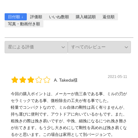
レビューを書く
日付順 ↓
評価順
いいね数順
購入確認順
返信順
写真・動画付き順
詳細フィルター
2021-05-11
A. Takeda様
今回の購入ポイントは、メーカーが燕三条である事、ミルの刃が
セラミックである事、微粉除去の工夫が有る事でした。
軽量でコンパクトなので、ミル自体の剛性は高く有りませんが、
持ち運びに便利です。アウトドアに向いているかもです。また、
粗挽きの際は挽き易いですが、中挽、細挽になるにつれ挽き難さ
が出てきます。もう少し大きめにして剛性を高めれば挽き易くな
るかと思います。この場合は家用として別バージョンで。