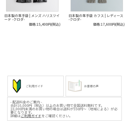
営業をやってきたんですけど、
営業をやってきたんですけど、
44歳のとき会長（当時の社長）にい
44歳のとき会長（当時の社長）にい
きなり
きなり
『4月から社長をしろ』と言われまし
『4月から社長をしろ』と言われまし
日本製の革手袋 | メンズ ハリスツイ
日本製の革手袋 カフス | レディース
て。
て。
ード -クロダ-
-クロダ-
もうイエスかノーですよ。
もうイエスかノーですよ。
価格:15,400円(税込)
価格:17,600円(税込)
ノーだったら辞めなきゃいけない
ノーだったら辞めなきゃいけない
（笑）」
（笑）」
偉大な曽祖父が理由だったわけでは
偉大な曽祖父が理由だったわけでは
なく、
なく、
棚次さん自身が長年働き続けた結
棚次さん自身が長年働き続けた結
果、
果、
社長というポジションにたどり着い
社長というポジションにたどり着い
た。
た。
当時の中小企業では、このように
当時の中小企業では、このように
まったく血縁関係のない一社員が
まったく血縁関係のない一社員が
代表権をとるのは珍しかったそうで
代表権をとるのは珍しかったそうで
す。
す。
最初は就きたい仕事では
最初は就きたい仕事では
なかったかもしれないですが、
なかったかもしれないですが、
ご利用ガイド
お客様の声
棚次さんにとってこの仕事は
棚次さんにとってこの仕事は
天職だったといえるでしょうね。
天職だったといえるでしょうね。
Webの取材記では、
Webの取材記では、
- 配送料金のご案内 -
そんなKURODAの海外進出秘話、
そんなKURODAの海外進出秘話、
合計10,000円（税込）以上のお買い物で全国送料無料です。
日本のモノ作りの魅力まで、
日本のモノ作りの魅力まで、
10,000円未満のお買い物の場合は送料が550円～（地域による）が必
さまざまな話をお伺いしてきました
さまざまな話をお伺いしてきました
要となります。
ので、
ので、
詳細は
ご利用ガイド
をご確認ください。
その熱量を少しでもみなさんに
その熱量を少しでもみなさんに
お届けできると嬉しいです。
お届けできると嬉しいです。