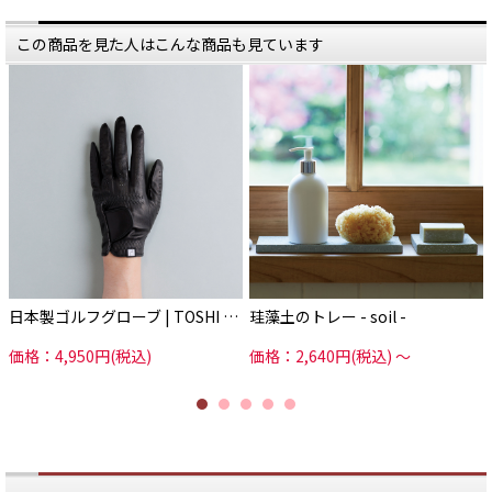
——————
——————
そもそも手袋産業が
そもそも手袋産業が
この商品を見た人はこんな商品も見ています
東かがわ市で盛んになったきっかけ
東かがわ市で盛んになったきっかけ
は、
は、
なんだったのでしょうか。
なんだったのでしょうか。
その礎を築いたのが、
その礎を築いたのが、
両子舜礼（ふたごしゅんれい）と
両子舜礼（ふたごしゅんれい）と
棚次辰吉（たなつぐたつきち）
棚次辰吉（たなつぐたつきち）
という二人の人物です。
という二人の人物です。
はじまりは明治時代。
はじまりは明治時代。
東かがわ市でお坊さんをしていた舜
東かがわ市でお坊さんをしていた舜
礼は、
礼は、
とある女性と恋に落ち、
とある女性と恋に落ち、
駆け落ちして大阪に移り住みます。
駆け落ちして大阪に移り住みます。
そこで生計を立てるため着目したの
そこで生計を立てるため着目したの
が、
が、
メリヤス生地の製造でした。
メリヤス生地の製造でした。
なかでも手袋の需要が高まっていく
なかでも手袋の需要が高まっていく
と
と
日本製ゴルフグローブ | TOSHI …
珪藻土のトレー - soil -
見越した舜礼はその製造に乗り出
見越した舜礼はその製造に乗り出
し、
し、
彼の従弟であった辰吉など数名の若
彼の従弟であった辰吉など数名の若
価格：4,950円(税込)
価格：2,640円(税込)
～
者を呼び寄せ、
者を呼び寄せ、
事業を拡大していきました。
事業を拡大していきました。
ところが、舜礼は若くして病気で
ところが、舜礼は若くして病気で
亡くなってしまいます。
亡くなってしまいます。
残された辰吉は地元の東かがわ市に
残された辰吉は地元の東かがわ市に
帰郷。
帰郷。
手袋作りを地場産業として根付かせ
手袋作りを地場産業として根付かせ
ていきました。
ていきました。