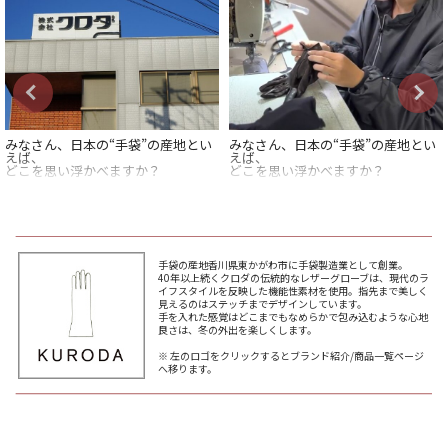
みなさん、日本の“手袋”の産地とい
みなさん、日本の“手袋”の産地とい
えば、
えば、
どこを思い浮かべますか？
どこを思い浮かべますか？
一般的に手袋は、
一般的に手袋は、
防寒目的として使われるアイテム。
防寒目的として使われるアイテム。
その特性から、日本列島の北側、
その特性から、日本列島の北側、
寒さの厳しい地域を産地として
寒さの厳しい地域を産地として
イメージされた方も多いのではない
イメージされた方も多いのではない
でしょうか。
でしょうか。
手袋の産地香川県東かがわ市に手袋製造業として創業。
40年以上続くクロダの伝統的なレザーグローブは、現代のラ
実は、日本最大の「手袋の町」は、
実は、日本最大の「手袋の町」は、
イフスタイルを反映した機能性素材を使用。指先まで美しく
香川県の東かがわ市です。
香川県の東かがわ市です。
見えるのはステッチまでデザインしています。
手を入れた感覚はどこまでもなめらかで包み込むような心地
温暖な香川県が産地なのかと
温暖な香川県が産地なのかと
良さは、冬の外出を楽しくします。
意外に思われるかもしれませんが、
意外に思われるかもしれませんが、
なんと全国生産の90％という
なんと全国生産の90％という
※ 左のロゴをクリックするとブランド紹介/商品一覧ページ
圧倒的なシェアを誇ります。
圧倒的なシェアを誇ります。
へ移ります。
なかでも今回は、レザーグローブを
なかでも今回は、レザーグローブを
手掛けて
手掛けて
40年以上の歴史を持つ「KURODA」
40年以上の歴史を持つ「KURODA」
にお邪魔しました。
にお邪魔しました。