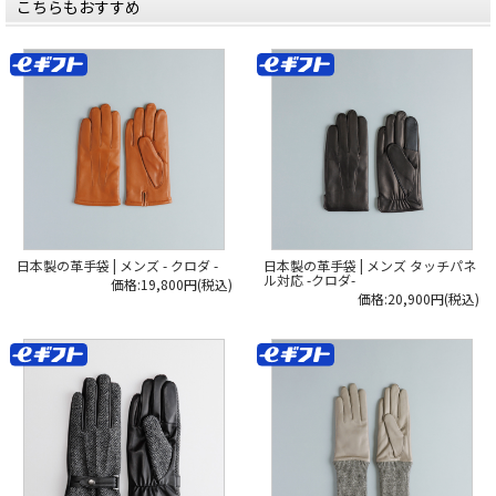
こちらもおすすめ
「もともとこのあたりは、
「もともとこのあたりは、
『塩』と『サトウキビ（和三盆）』
『塩』と『サトウキビ（和三盆）』
と、
と、
農業くらいしか産業がなくて貧しか
農業くらいしか産業がなくて貧しか
ったんです。
ったんです。
農業の合間にやる家内工業として、
農業の合間にやる家内工業として、
手袋作りが広まっていきました」と
手袋作りが広まっていきました」と
棚次さん。
棚次さん。
実はこの歴史ストーリーに出てくる
実はこの歴史ストーリーに出てくる
「辰吉」が、棚次さんの曽祖父にあ
「辰吉」が、棚次さんの曽祖父にあ
たります。
たります。
「小さい頃はイヤでしたね～
「小さい頃はイヤでしたね～
（笑）。
（笑）。
地元では曽祖父が有名なのでその子
地元では曽祖父が有名なのでその子
孫として
孫として
『お前も手袋産業をやるだろう』っ
『お前も手袋産業をやるだろう』っ
日本製の革手袋 | メンズ - クロダ -
日本製の革手袋 | メンズ タッチパネ
て思われるし、
て思われるし、
ル対応 -クロダ-
価格:19,800円(税込)
昔は長時間労働のキツイ仕事という
昔は長時間労働のキツイ仕事という
価格:20,900円(税込)
イメージがあったし。私自身、手袋
イメージがあったし。私自身、手袋
関連の
関連の
仕事に従事する気はなかったんです
仕事に従事する気はなかったんです
よ」
よ」
と語る棚次さん。
と語る棚次さん。
学校卒業後は、手袋とまったく関係
学校卒業後は、手袋とまったく関係
のない
のない
職業に就きました。しかし、
職業に就きました。しかし、
地元で働きたいという想いが強くな
地元で働きたいという想いが強くな
り、
り、
縁があってKURODAに入社します。
縁があってKURODAに入社します。
「それから長年ずっと
「それから長年ずっと