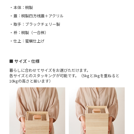
本体：桐製
蓋：桐製四方桟蓋＋アクリル
取手：ブラックチェリー製
枡：桐製（一合桝）
仕上：蜜蝋仕上げ
■ サイズ・仕様
暮らしに合わせてサイズをお選びただけます。
各サイズとのスタッキングが可能です。（5kgと3kgを重ねると
10kgの高さと揃います）