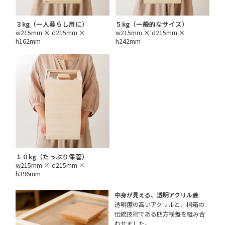
３kg（一人暮らし用に）
５kg（一般的なサイズ）
w215mm × d215mm ×
w215mm × d215mm ×
h162mm
h242mm
１０kg（たっぷり保管）
w215mm × d215mm ×
h396mm
中身が見える、透明アクリル蓋
透明度の高いアクリルと、桐箱の
伝統技術である四方桟蓋を組み合
わせました。