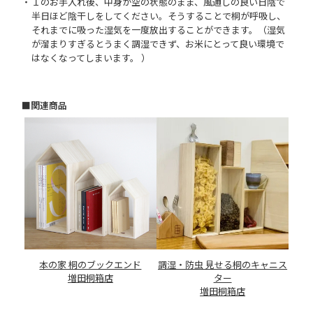
１のお手入れ後、中身が空の状態のまま、風通しの良い日陰で
半日ほど陰干しをしてください。そうすることで桐が呼吸し、
それまでに吸った湿気を一度放出することができます。（湿気
が溜まりすぎるとうまく調湿できず、お米にとって良い環境で
はなくなってしまいます。 ）
■関連商品
調湿・防虫 見せる桐のキャニス
本の家 桐のブックエンド
ター
増田桐箱店
増田桐箱店