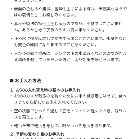
表面の色むらや濃淡、蜜蝋仕上げによる跡は、天然素材ならで
はの表情としてお楽しみください。
素材や製法の特性上生じるものであり、不良ではございませ
ん。あらかじめご了承のうえお買い求めください。
汗や水に桐が反応して変色する場合がございます。水拭きなど
も変色の原因になりますのでご注意ください。
米びつの置き場所は、シンクの下の水道近くなどの湿気がたま
る場所を避けていただいた方が、より効果を感じられます。
■ お手入れ方法
１. お米の入れ替え時の基本のお手入れ
お米のカスが残るのを防ぐためにお米の継ぎ足しはせず、食べ
きってから新しいお米を入れてください。
空の状態でひっくり返して底をトントンと軽くたたき、残りカ
スを落とします。
乾いた布で乾拭きをして、細かいカスを拭き取ります。
２. 季節の変わり目のお手入れ