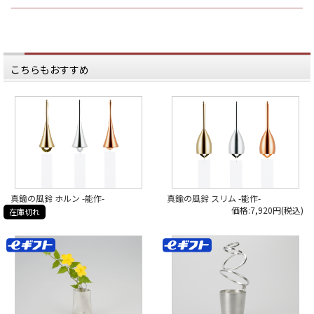
将来の為になるような
▶ものがたりのバックナンバーは、
大金をためることはできませんが、
日本いいもの屋トップページ「もの
ご縁を蓄えながら、
がたり」の
日々の生活をちょっぴり
アイコンからご覧いただけます。
楽しくしてくれます。
#日本いいもの屋 #丁寧な暮らし #通
育てれば育てるほど、
販サイト #ECサイト #雑貨店 #オンラ
可愛く見えてきますよ。
こちらもおすすめ
インショップ #伝統工芸 #贈り物 #引
き出物 #ギフト #日本製
クスッと笑顔になって、
#madeinjapan #貯金豚 #貯金箱 #能
縁起が良くて、
作 #きんとん #縁起物
ちょっとしたオブジェとしても
かわいい豚さん。
（実は「Tokyo Midtown
Award 2011」デザインコンペ
グランプリ受賞作！）
洒落のきいた贈り物にもぴったりで
すよ。
*****
真鍮の風鈴 ホルン -能作-
真鍮の風鈴 スリム -能作-
日本いいもの屋公式LINEはじめまし
た。
価格:7,920円(税込)
在庫切れ
友達登録で５００円OFFクーポンを
プレゼント！
▽友だち登録はコチラから▽
@iimonoya
*****
▶︎詳細は、商品画像のタグからご覧
いただけます。
▶︎その他お買い物はプロフィールリ
ンクからどうぞ。