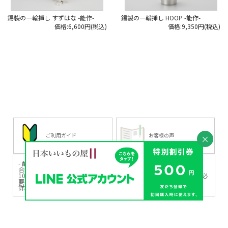
#日本いいもの屋 #丁寧な暮らし #暮
らし #通販 #通販サイト #ECサイト #
錫製の一輪挿し すずはな -能作-
錫製の一輪挿し HOOP -能作-
雑貨店 #ショップ #インターネット
価格:6,600円(税込)
価格:9,350円(税込)
ショップ #職人 #職人技 #伝統工芸 #
贈り物 #引き出物 #ギフト #gift #日
本製 #madeinjapan #貯金豚 #貯金箱
#能作 #きんとん #縁起物
ご利用ガイド
お客様の声
×
- 配送料金のご案内 -
合計10,000円（税込）以上のお買い物で全国送料無料です。
10,000円未満のお買い物の場合は送料が550円～（地域による）が必
要となります。
詳細は
ご利用ガイド
をご確認ください。