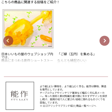
こちらの商品に関連する投稿をご紹介！
日本いいもの屋のウェブショップ内
「ご縁（五円）を集める」
では、
商品にまつわる創作ショートストー
なんとも縁起のいい
リーを
豚さんのご紹介です。
不定期連載中。
お賽銭だったり、
今回は、
お守りだったり。
失恋の痛手と、
一人用の貯金豚のお話。
なにかとゲン担ぎに使われる
五円玉と五十円玉。
*****
より能(よ)い鋳物を、より能(よ)く作る。能作は鋳物、鋳造
日本いいもの屋公式LINEはじめまし
こちらはそんな縁起のいいお金を
を専門としています。
た。
蓄える貯金豚です。
テーブルウェアやインテリア雑貨など幅広く元仏具メーカ
友達登録で５００円OFFクーポンを
ー。培った技術と素材知識を最大限に生かすデザインを探求
プレゼント！
あ、小銭がない！
し続け、高岡の地で人に愛され 地域に誇れるものづくりを
▽友だち登録はコチラから▽
なんて時にも
目指しています。
@iimonoya
地味に活躍したりして。
※ ロゴクリックでブランド紹介/商品一覧ページへ
*****