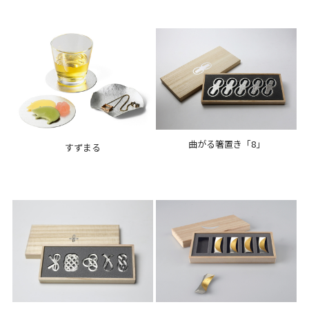
曲がる箸置き「8」
すずまる