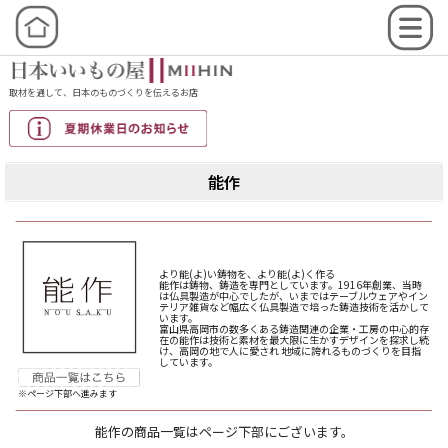
取材を通して、日本のものづくりを伝えるお店
能作
より能(よ)い鋳物を、より能(よ)く作る
能作は鋳物、鋳造を専門としています。1916年創業、当時
は仏具製造が中心でしたが、いまではテーブルウェアやイン
テリア雑貨など幅広く仏具製造で培った鋳造技術を活かして
います。
富山県高岡市の数多くある鋳造関連の企業・工房の中心的存
在の能作は技術と素材を最大限に生かすデザインを探求し続
け、高岡の地で人に愛され 地域に誇れるものづくりを目指
しています。
※ページ下部へ進みます
能作の商品一覧はページ下部にございます。