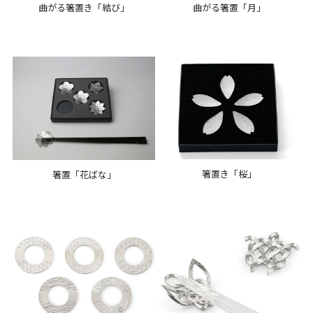
曲がる箸置き「結び」
曲がる箸置「月」
箸置き「桜」
箸置「花ばな」