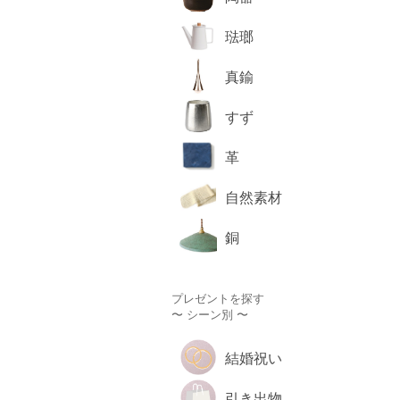
琺瑯
真鍮
すず
革
自然素材
銅
プレゼントを探す
〜 シーン別 〜
結婚祝い
引き出物