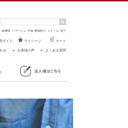
マ
棕櫚箒
バブーシュ
手袋
鰹節削り
ストール
包丁
用ガイド
マイページ
カート
わせ
お客様の声
よくある質問