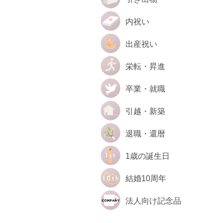
内祝い
出産祝い
栄転・昇進
卒業・就職
引越・新築
退職・還暦
1歳の誕生日
結婚10周年
法人向け記念品