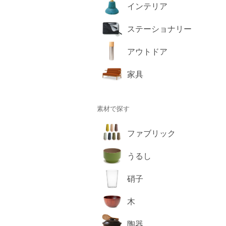
インテリア
ステーショナリー
アウトドア
家具
素材で探す
ファブリック
うるし
硝子
木
陶器