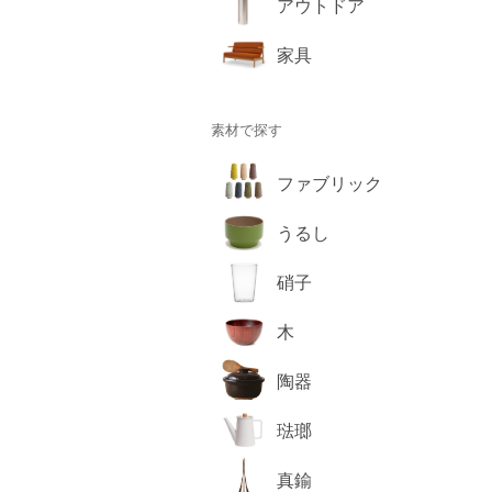
アウトドア
家具
素材で探す
ファブリック
うるし
硝子
木
陶器
琺瑯
真鍮