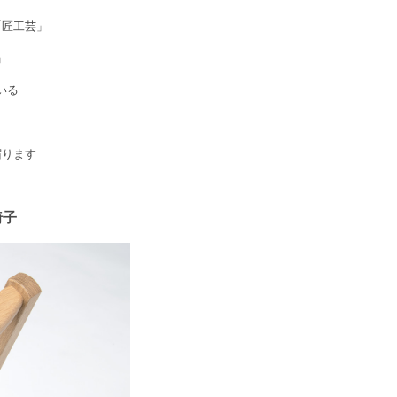
「匠工芸」
」
いる
宿ります
椅子