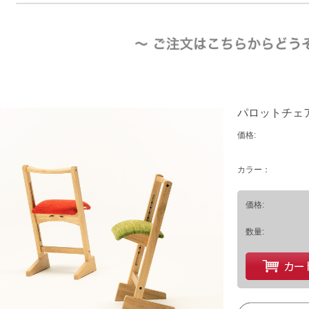
パロットチェア 
価格:
カラー：
価格:
数量: