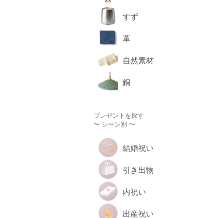
すず
革
自然素材
銅
プレゼントを探す
〜 シーン別 〜
結婚祝い
引き出物
内祝い
出産祝い