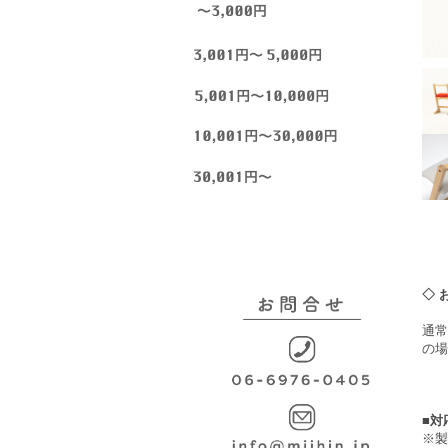
◇ 
通常
の場
■対
※製