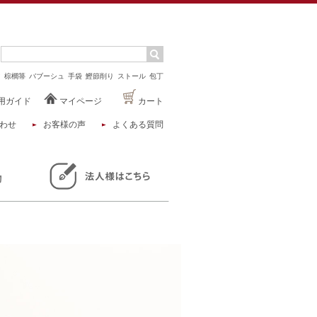
マ
棕櫚箒
バブーシュ
手袋
鰹節削り
ストール
包丁
用ガイド
マイページ
カート
わせ
お客様の声
よくある質問