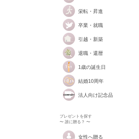
栄転・昇進
卒業・就職
引越・新築
退職・還暦
1歳の誕生日
結婚10周年
法人向け記念品
プレゼントを探す
〜 誰に贈る？ 〜
女性へ贈る