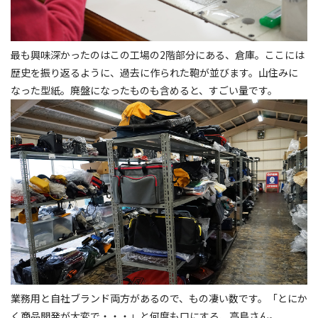
最も興味深かったのはこの工場の2階部分にある、倉庫。ここには
歴史を振り返るように、過去に作られた鞄が並びます。山住みに
なった型紙。廃盤になったものも含めると、すごい量です。
業務用と自社ブランド両方があるので、もの凄い数です。「とにか
く商品開発が大変で・・・」と何度も口にする、高島さん。