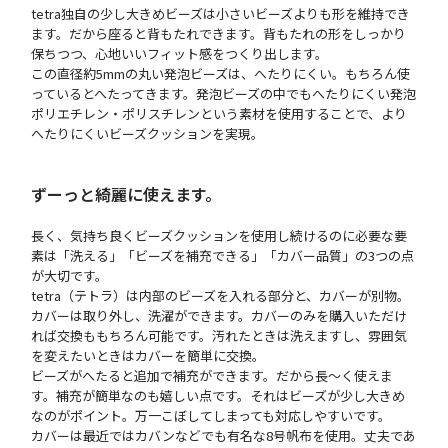
tetra独自の少し大きめビーズは小さいビーズよりも形を維持でき
ます。だから座ると背もたれできます。背もたれの形をしっかり
保ちつつ、心地いいフィット感をつくり出します。
この直径約5mmの丸い発泡ビーズは、へたりにくい。もちろん使
っているとへたってきます。発泡ビーズの中でもへたりにくい発泡
ポリエチレン・ポリスチレンという素材を使用することで、より
へたりにくいビーズクッションを実現。
ずーっと綺麗に使えます。
長く、気持ち良くビーズクッションを使用し続けるのに必要な要
素は「洗える」「ビーズを補充できる」「カバー品質」の3つの点
が大切です。
tetra（テトラ）は内部のビーズを入れる部分と、カバーが別物。
カバーは取り外し、洗濯ができます。カバーのみを購入いただけ
れば交換ももちろん可能です。汚れたときは洗えますし、雰囲気
を変えたいときはカバーを簡単に交換。
ビーズがへたると追加で補充ができます。だから長～く使えま
す。補充が簡単なのも嬉しい点です。それはビーズが少し大きめ
なのがポイント。万一こぼしてしまっても対応しやすいです。
カバーは最近ではカバンなどでも有名な8号帆布を使用。丈夫であ