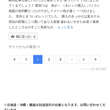
帆布記事も新しいので少し硬めですが 使っていくうちになじん
でくるでしょう？ 星四つは 色が～ （オレンジ購入）パソコン
画面の色判断だったので少しイメージ色が違く 一つ欠けまし
た。 意外ときついオレンジでした。 購入のきっかけは某ホテル
宿泊の部屋に二つ置いてあり入室後 疲れをいやすため直ぐ着座
したところものすごく気持ちが...
もっと見る
役に立った
0
サイトからの返信
​1
​2
​3
※北海道・沖縄・離島は別途送料が必要となります。お問い合わせくだ
さいませ。