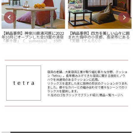
【納品事例】神奈川県湯河原に2022
【納品事例】四方を美しい山々に囲
年10月にオープンした全19室の湯宿
まれた備中の小京都、高梁市にある
「夢十夜」（__yumejuya）。10の
「天籟（てんらい）
不思議な夢の世界を綴る幻想文学の
tenrai_takahashi 」は、江戸時代工
テイストが濃い夏目漱石の短編小説
期の豪商の邸宅をリノベーションし
集の世界観を 体感できるレトロな空
た素敵なお宿です。
間では、たくさんの本が溢れ、映像
館内には、江戸時代初期の大名、小
を活かした異空間が広がります。 レ
堀遠州を意識した枯山水庭園を備
ストランではコンセプトに沿ったメ
え、400年以上受け継がれる「詫び
ニューやデザートの提供、大浴場で
寂び」の世界観に明るさや豊かさを
は不思議な夢を見るような映像演出
加えた誰からも美しいと感じる美意
寝具の老舗、大東寝具工業が取り組む新たな分野、クッショ
もあり 夢と現を行き来するようよう
識「綺麗さび」の世界観を楽しんで
ン「tetra」。長年積み上げてきた寝具に関する技術とノウ
な不思議な体験が待っています。日
いただけます。 高梁市は江戸時代、
ハウを共通項のあるクッションに応用。
常から離れ、夢の世界に誘われるよ
備中松山藩の城下町として発展しま
リラックスを追求した末に独特の形状のクッションがうまれ
うに、誘い込まれた空間で自分だけ
した。周辺には清流「高梁川」が悠
ました。様々なカバーとの組み合わせで様々なシーンでのリ
の世界観に浸るのも贅沢なひと時で
然と流れ、自然豊かで風光明媚な城
ラックスを提供します。
す。 Well-Beingが高まる特別な体験
下町において、備中の歴史と伝統文
※ 左のロゴをクリックでブランド紹介/商品一覧ページへ
ができる「夢十夜」は夏目漱石以外
化に触れながら、暮らすように贅沢
にも多くの文豪にも愛された温泉地
なひと時をお過ごしいただけます。
湯河原の新たな魅力を発見できる素
敵な宿です。
城下町 一棟貸し宿 天籟（てんらい）
tenrai_takahashi
湯河原温泉 夢十夜
https://yumejuya.jp/
#寝具 #快眠 #ソファ #寝装品 #睡眠 #
くつろぎ #枕 #ビーズ #テトラ #クッ
事業主：癒し場不動産株式会社
ション #座布団 #京都 #布団 #京和晒