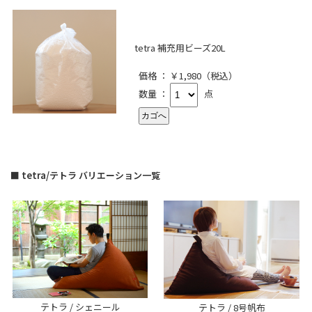
tetra 補充用ビーズ20L
価格 ： ￥1,980（税込）
数量 ：
点
■ tetra/テトラ バリエーション一覧
テトラ / シェニール
テトラ / 8号帆布